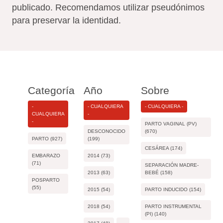
publicado. Recomendamos utilizar pseudónimos
para preservar la identidad.
Categoría
Año
Sobre
-
- CUALQUIERA
- CUALQUIERA -
CUALQUIERA
-
-
PARTO VAGINAL (PV)
DESCONOCIDO
(670)
PARTO (927)
(199)
CESÁREA (174)
EMBARAZO
2014 (73)
(71)
SEPARACIÓN MADRE-
2013 (63)
BEBÉ (158)
POSPARTO
(55)
2015 (54)
PARTO INDUCIDO (154)
2018 (54)
PARTO INSTRUMENTAL
(PI) (140)