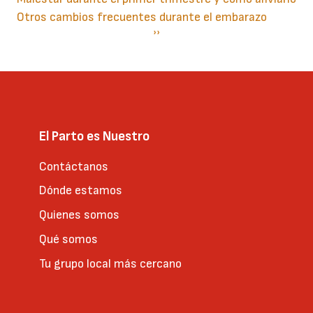
Otros cambios frecuentes durante el embarazo
Paginación
Siguiente
››
página
El Parto es Nuestro
Contáctanos
Dónde estamos
Quienes somos
Qué somos
Tu grupo local más cercano