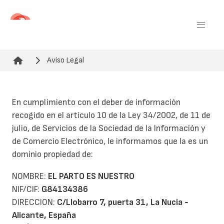
Pasar
al
contenido
principal
Aviso Legal
Ruta de navegación
En cumplimiento con el deber de información
recogido en el artículo 10 de la Ley 34/2002, de 11 de
julio, de Servicios de la Sociedad de la Información y
de Comercio Electrónico, le informamos que la es un
dominio propiedad de:
NOMBRE:
EL PARTO ES NUESTRO
NIF/CIF:
G84134386
DIRECCION:
C/Llobarro 7, puerta 31, La Nucia -
Alicante, España