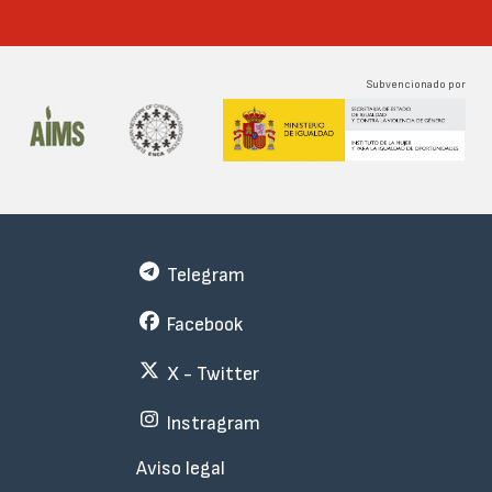
Desde el grupo local
de Toledo y de la
mano de Mª Teresa
Subvencionado por
Rubio Salinero os
queremos facilitar
un espacio de apoyo
y encuentro ONLINE
para hablar del
embarazo, el parto y
el posparto; de la
atención que se
Telegram
ofrece a las mujeres
y a los bebés en
Facebook
nuestra provincia y
Comunidad
X - Twitter
Autónoma; de las...
Instragram
Menu
Aviso legal
Subfooter