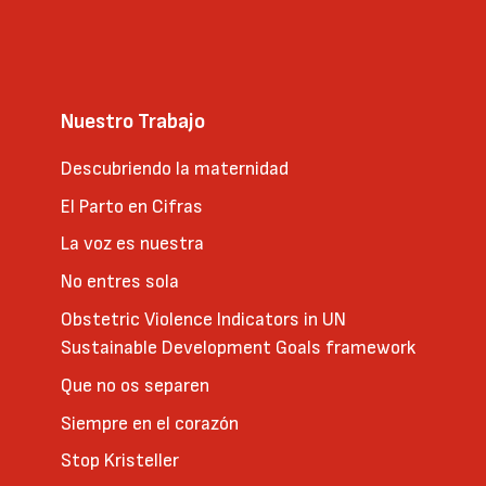
abierta en
Vitoria
Nuestro Trabajo
Oct 8 2026 | 18h
-
19:30
Reunión abierta
Descubriendo la maternidad
El Parto en Cifras
Hablaremos de
La voz es nuestra
parto, embarazo,
puerperio y
No entres sola
lactancia. De la
Obstetric Violence Indicators in UN
situación actual de
la atención al parto
Sustainable Development Goals framework
en nuestro país,
Que no os separen
comunidad y barrio.
De las
Siempre en el corazón
recomendaciones de
Stop Kristeller
la OMS y el Ministerio