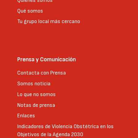
Quienes somos
Rubio Salinero os
ofrecemos un
Qué somos
espacio de reunión
Tu grupo local más cercano
presencial para
hablar del embarazo,
el parto y el
posparto; de la
atención que se
Prensa y Comunicación
ofrece a las mujeres
y a los bebés en
Contacta con Prensa
nuestra provincia y
Comunidad
Somos noticia
Autónoma; de las
Lo que no somos
recomendaciones de
la...
Notas de prensa
Enlaces
Indicadores de Violencia Obstétrica en los
Reunión
Objetivos de la Agenda 2030