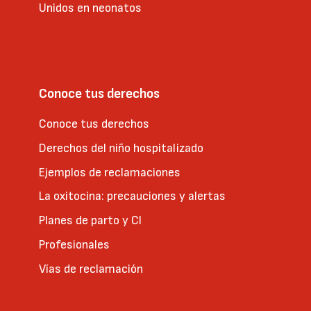
de Sanidad para el
Unidos en neonatos
parto, de nuestros
derechos y
responsabilidades
como usuarios del
sistema sanitario, de
Conoce tus derechos
los...
Conoce tus derechos
Derechos del niño hospitalizado
Reunión
Ejemplos de reclamaciones
virtual
La oxitocina: precauciones y alertas
Toledo
Planes de parto y CI
Profesionales
Oct 17 2026 | 11h
-
13h
Vías de reclamación
Reunión abierta