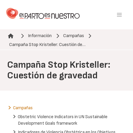
Pasar
al
contenido
principal
Información
Campañas
Ruta de navegación
Campaña Stop Kristeller: Cuestión de…
Campaña Stop Kristeller:
Cuestión de gravedad
Campañas
Obstetric Violence Indicators in UN Sustainable
Development Goals framework
Indicadores de Violencia Obstétrica en los Objetivos