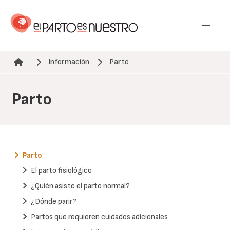
Pasar
al
contenido
principal
Información
Parto
Ruta de navegación
Parto
Parto
El parto fisiológico
¿Quién asiste el parto normal?
¿Dónde parir?
Partos que requieren cuidados adicionales