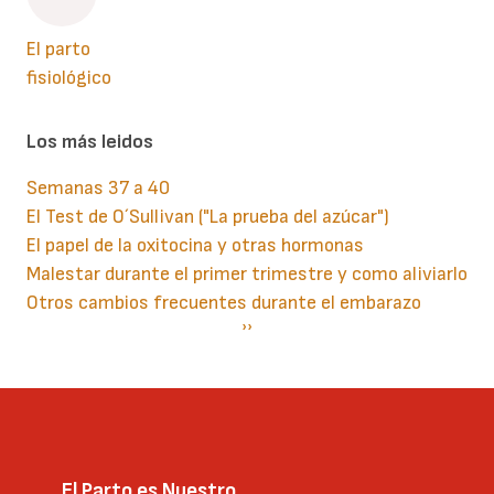
El parto
fisiológico
Los más leidos
Semanas 37 a 40
El Test de O´Sullivan ("La prueba del azúcar")
El papel de la oxitocina y otras hormonas
Malestar durante el primer trimestre y como aliviarlo
Otros cambios frecuentes durante el embarazo
Paginación
Siguiente
››
página
El Parto es Nuestro