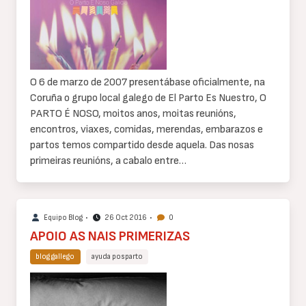
de
texto
O 6 de marzo de 2007 presentábase oficialmente, na
Coruña o grupo local galego de El Parto Es Nuestro, O
PARTO É NOSO, moitos anos, moitas reunións,
encontros, viaxes, comidas, merendas, embarazos e
partos temos compartido desde aquela. Das nosas
primeiras reunións, a cabalo entre…
Equipo Blog
•
26 Oct 2016
•
0
APOIO AS NAIS PRIMERIZAS
blog gallego
ayuda posparto
Cuerpo
de