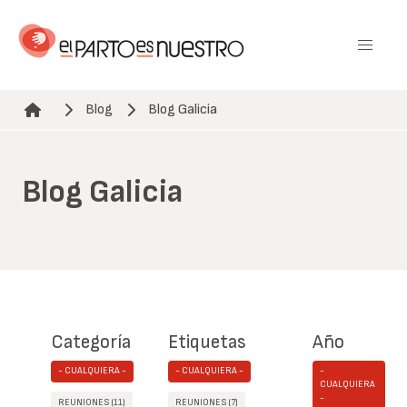
Pasar
al
contenido
principal
Blog
Blog Galicia
Ruta de navegación
Blog Galicia
Categoría
Etiquetas
Año
- CUALQUIERA -
- CUALQUIERA -
-
CUALQUIERA
-
REUNIONES (11)
REUNIONES (7)