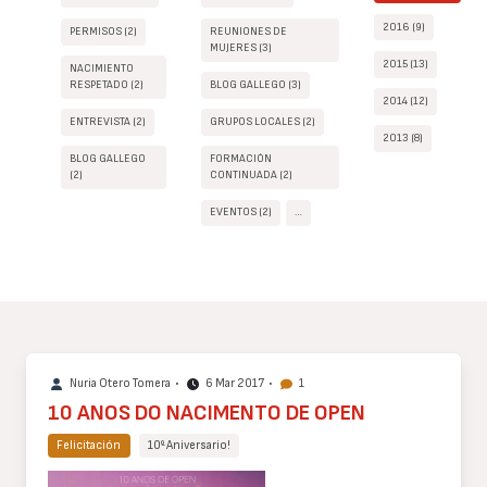
2016 (9)
PERMISOS (2)
REUNIONES DE
MUJERES (3)
2015 (13)
NACIMIENTO
RESPETADO (2)
BLOG GALLEGO (3)
2014 (12)
ENTREVISTA (2)
GRUPOS LOCALES (2)
2013 (8)
BLOG GALLEGO
FORMACIÓN
(2)
CONTINUADA (2)
EVENTOS (2)
…
Nuria Otero Tomera
•
6 Mar 2017
•
1
10 ANOS DO NACIMENTO DE OPEN
Felicitación
10º Aniversario!
Cuerpo