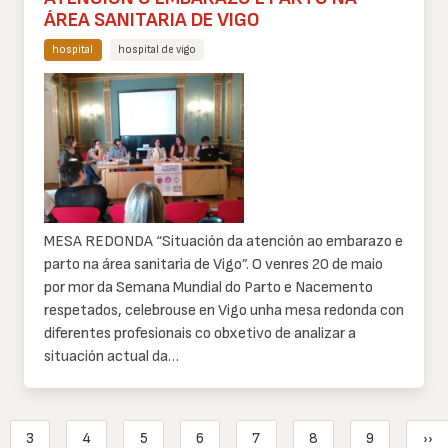
ÁREA SANITARIA DE VIGO
hospital
hospital de vigo
Cuerpo
de
texto
MESA REDONDA “Situación da atención ao embarazo e
parto na área sanitaria de Vigo”. O venres 20 de maio
por mor da Semana Mundial do Parto e Nacemento
respetados, celebrouse en Vigo unha mesa redonda con
diferentes profesionais co obxetivo de analizar a
situación actual da…
Paginación
3
4
5
6
7
8
9
››