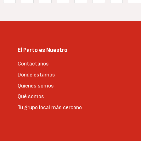
l
e
Page
Page
Page
Page
Page
Page
Page
Sig
El Parto es Nuestro
Contáctanos
Dónde estamos
Quienes somos
Qué somos
Tu grupo local más cercano