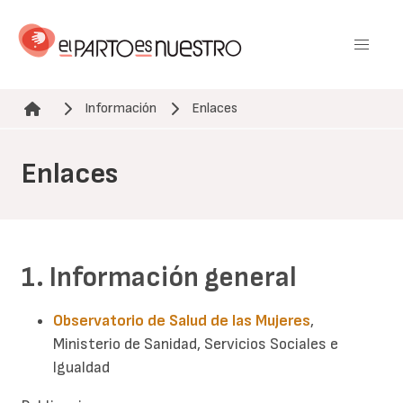
Pasar
al
contenido
principal
Información
Enlaces
Ruta de navegación
Enlaces
1. Información general
Observatorio de Salud de las Mujeres
,
Ministerio de Sanidad, Servicios Sociales e
Igualdad