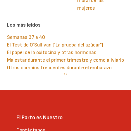
moral de las
mujeres
Los más leidos
Semanas 37 a 40
El Test de O´Sullivan ("La prueba del azúcar")
El papel de la oxitocina y otras hormonas
Malestar durante el primer trimestre y como aliviarlo
Otros cambios frecuentes durante el embarazo
Paginación
Siguiente
››
página
El Parto es Nuestro
Contáctanos