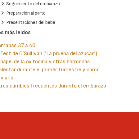
Seguimiento del embarazo
Preparación al parto
Presentaciones del bebé
os más leidos
emanas 37 a 40
 Test de O´Sullivan ("La prueba del azúcar")
 papel de la oxitocina y otras hormonas
lestar durante el primer trimestre y como
iviarlo
tros cambios frecuentes durante el embarazo
guiente
aginación
gina