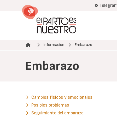
Pasar
Telegra
al
contenido
principal
Información
Embarazo
Ruta de navegación
Embarazo
Cambios físicos y emocionales
Posibles problemas
Seguimiento del embarazo