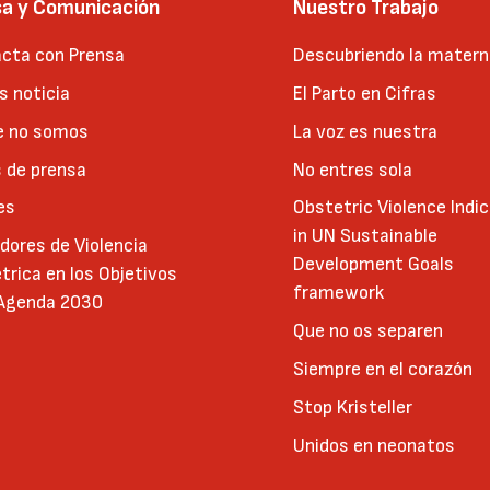
sa y Comunicación
Nuestro Trabajo
cta con Prensa
Descubriendo la matern
 noticia
El Parto en Cifras
e no somos
La voz es nuestra
 de prensa
No entres sola
es
Obstetric Violence Indi
in UN Sustainable
adores de Violencia
Development Goals
trica en los Objetivos
framework
 Agenda 2030
Que no os separen
Siempre en el corazón
Stop Kristeller
Unidos en neonatos