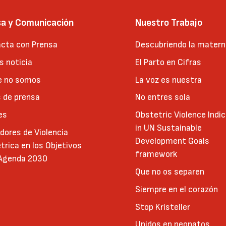
sa y Comunicación
Nuestro Trabajo
cta con Prensa
Descubriendo la matern
 noticia
El Parto en Cifras
e no somos
La voz es nuestra
 de prensa
No entres sola
es
Obstetric Violence Indi
in UN Sustainable
adores de Violencia
Development Goals
trica en los Objetivos
framework
 Agenda 2030
Que no os separen
Siempre en el corazón
Stop Kristeller
Unidos en neonatos