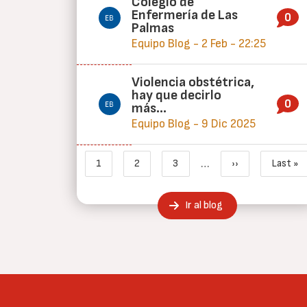
Colegio de
Enfermería de Las
0
Palmas
Equipo Blog - 2 Feb - 22:25
Violencia obstétrica,
hay que decirlo
0
más…
Equipo Blog - 9 Dic 2025
Paginación
…
1
2
3
››
Last »
Página actual
Page
Page
Siguiente págin
Últi
Ir al blog