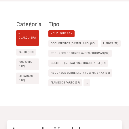
Categoría
Tipo
-
- CUALQUIERA -
CUALQUIERA
-
DOCUMENTOS (CASTELLANO) (90)
LIBROS (72)
PARTO (187)
RECURSOS DE OTROS PAÍSES / IDIOMAS (39)
POSPARTO
GUÍAS DE (BUENA) PRÁCTICA CLÍNICA (37)
(112)
RECURSOS SOBRE LACTANCIA MATERNA (32)
EMBARAZO
(110)
PLANES DE PARTO (27)
…