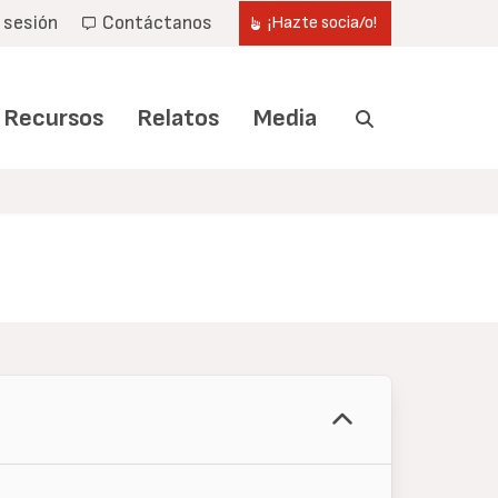
r sesión
Contáctanos
¡Hazte socia/o!
Recursos
Relatos
Media