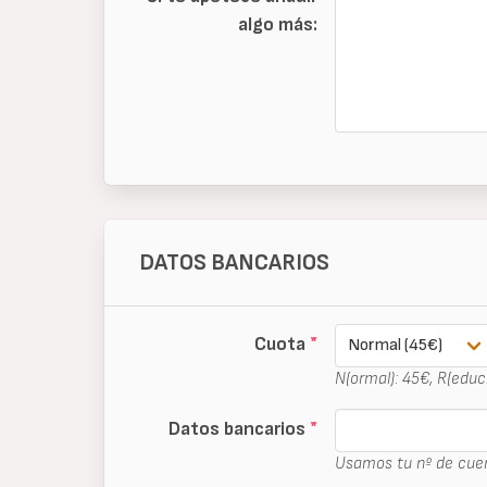
algo más:
DATOS BANCARIOS
Cuota
*
N(ormal): 45€, R(educi
Datos bancarios
*
Usamos tu nº de cuen