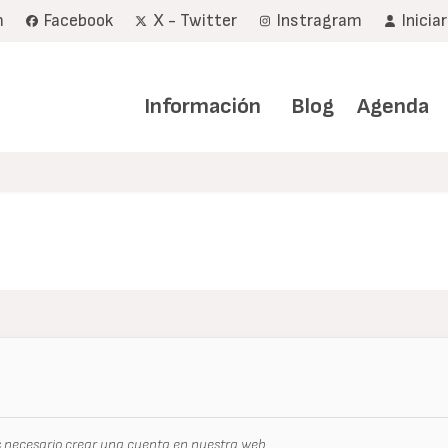
m
Facebook
X - Twitter
Instragram
Inicia
Navegación
principal
Información
Blog
Agenda
s necesario crear una cuenta en nuestra web.