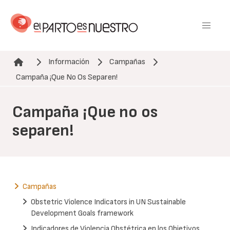
Pasar
al
contenido
principal
Información
Campañas
Ruta de navegación
Campaña ¡Que No Os Separen!
Campaña ¡Que no os
separen!
Campañas
Obstetric Violence Indicators in UN Sustainable
Development Goals framework
Indicadores de Violencia Obstétrica en los Objetivos