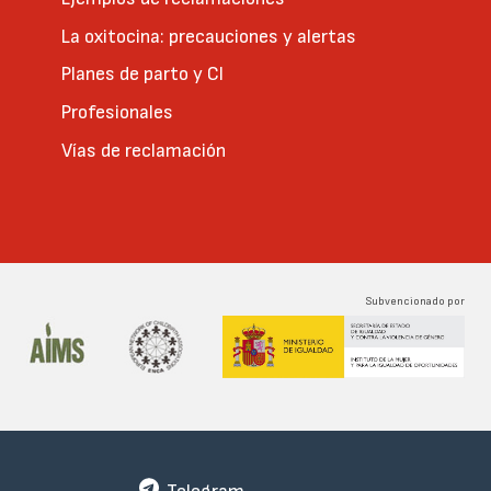
La oxitocina: precauciones y alertas
Planes de parto y CI
Profesionales
Vías de reclamación
Subvencionado por