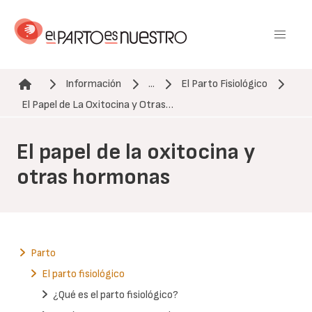
Pasar
al
contenido
principal
Información
...
El Parto Fisiológico
Ruta de navegación
El Papel de La Oxitocina y Otras…
El papel de la oxitocina y
otras hormonas
Parto
El parto fisiológico
¿Qué es el parto fisiológico?