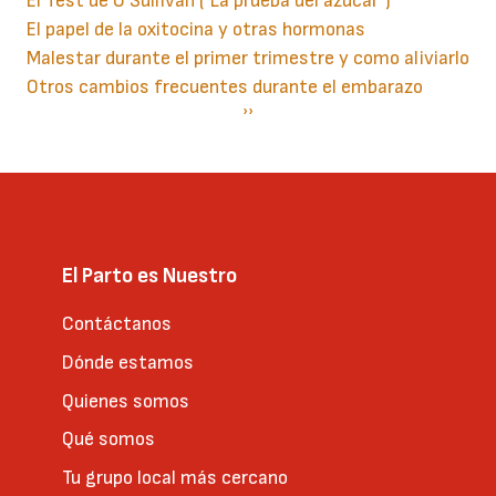
El Test de O´Sullivan ("La prueba del azúcar")
El papel de la oxitocina y otras hormonas
Malestar durante el primer trimestre y como aliviarlo
Otros cambios frecuentes durante el embarazo
Paginación
Siguiente
››
página
El Parto es Nuestro
Contáctanos
Dónde estamos
Quienes somos
Qué somos
Tu grupo local más cercano