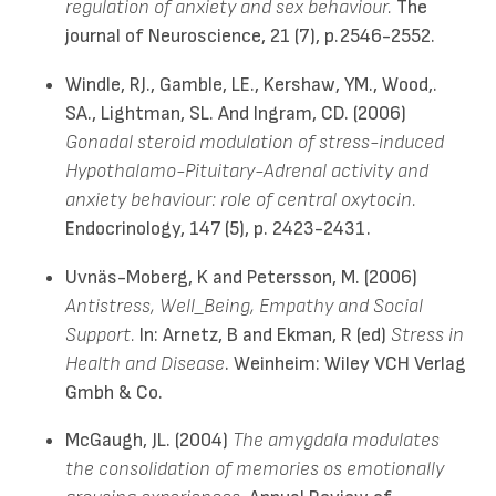
regulation of anxiety and sex behaviour.
The
journal of Neuroscience, 21 (7), p.2546-2552.
Windle, RJ., Gamble, LE., Kershaw, YM., Wood,.
SA., Lightman, SL. And Ingram, CD. (2006)
Gonadal steroid modulation of stress-induced
Hypothalamo-Pituitary-Adrenal activity and
anxiety behaviour: role of central oxytocin.
Endocrinology, 147 (5), p. 2423-2431.
Uvnäs-Moberg, K and Petersson, M. (2006)
Antistress, Well_Being, Empathy and Social
Support.
In: Arnetz, B and Ekman, R (ed)
Stress in
Health and Disease
. Weinheim: Wiley VCH Verlag
Gmbh & Co.
McGaugh, JL. (2004)
The amygdala modulates
the consolidation of memories os emotionally