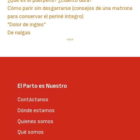
¿Qué es el puerperio? ¿Cuánto dura?
Cómo parir sin desgarrarse (consejos de una matrona
para conservar el periné íntegro)
"Dolor de ingles"
De nalgas
Paginación
Página
‹‹
Siguiente
››
anterior
página
El Parto es Nuestro
Contáctanos
Dónde estamos
Quienes somos
Qué somos