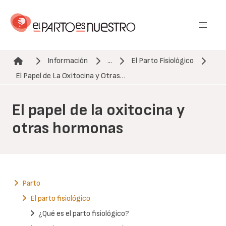
Pasar
al
contenido
principal
Información
...
El Parto Fisiológico
Ruta de navegación
El Papel de La Oxitocina y Otras…
El papel de la oxitocina y
otras hormonas
Parto
El parto fisiológico
¿Qué es el parto fisiológico?