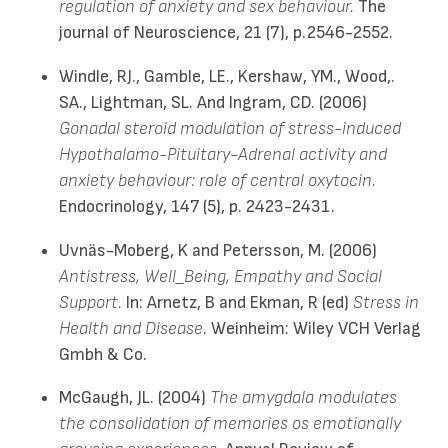
regulation of anxiety and sex behaviour.
The
journal of Neuroscience, 21 (7), p.2546-2552.
Windle, RJ., Gamble, LE., Kershaw, YM., Wood,.
SA., Lightman, SL. And Ingram, CD. (2006)
Gonadal steroid modulation of stress-induced
Hypothalamo-Pituitary-Adrenal activity and
anxiety behaviour: role of central oxytocin.
Endocrinology, 147 (5), p. 2423-2431.
Uvnäs-Moberg, K and Petersson, M. (2006)
Antistress, Well_Being, Empathy and Social
Support.
In: Arnetz, B and Ekman, R (ed)
Stress in
Health and Disease
. Weinheim: Wiley VCH Verlag
Gmbh & Co.
McGaugh, JL. (2004)
The amygdala modulates
the consolidation of memories os emotionally