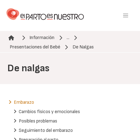
Pasar
al
contenido
principal
Información
...
Ruta de navegación
Presentaciones del Bebé
De Nalgas
De nalgas
Embarazo
Cambios físicos y emocionales
Posibles problemas
Seguimiento del embarazo
Preparación al parto