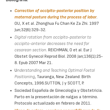
Correction of occipito-posterior position by
maternal posture during the process of labor
.
OU, X et al. Zhonghua Fu Chan Ke Za Zhi. 1997
Jun;32(6):329-32.
Digital rotation from occipito-posterior to
occipito-anterior decreases the need for
cesarean section.
REICHMAN, O et al. Eur J
Obstet Gynecol Reprod Biol. 2008 Jan;136(1):25-
8. Epub 2007 Mar 21.
U
nderstanding and Teaching Optimal Foetal
Positioning
, Tauranga, New Zealand: Birth
Concepts, 1996.SUTTON, J y SCOTT, P.
Sociedad Española de Ginecología y Obstetricia.
Parto en la presentación de nalgas a término.
Protocolo actualizado en febrero de 2011.