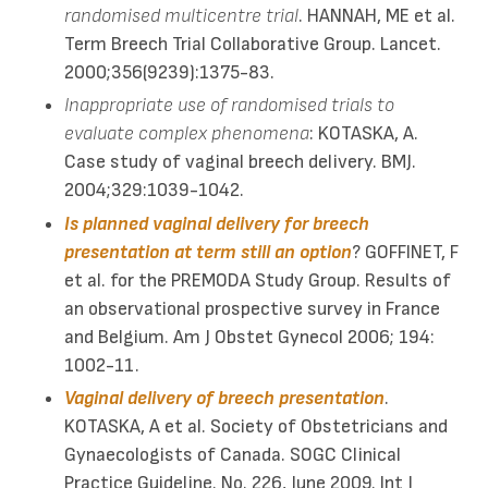
randomised multicentre trial
. HANNAH, ME et al.
Term Breech Trial Collaborative Group. Lancet.
2000;356(9239):1375-83.
Inappropriate use of randomised trials to
evaluate complex phenomena
: KOTASKA, A.
Case study of vaginal breech delivery. BMJ.
2004;329:1039-1042.
Is planned vaginal delivery for breech
presentation at term still an option
? GOFFINET, F
et al. for the PREMODA Study Group. Results of
an observational prospective survey in France
and Belgium. Am J Obstet Gynecol 2006; 194:
1002-11.
Vaginal delivery of breech presentation
.
KOTASKA, A et al. Society of Obstetricians and
Gynaecologists of Canada. SOGC Clinical
Practice Guideline. No. 226, June 2009. Int J