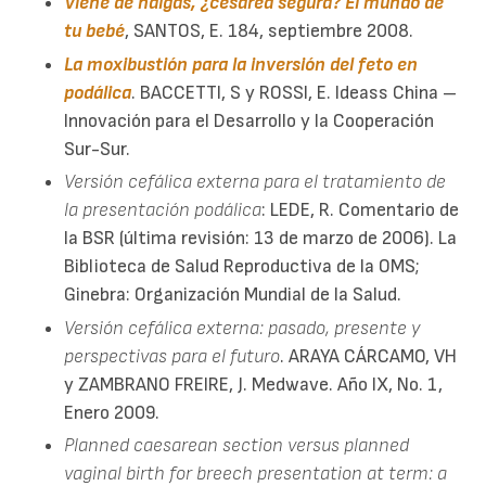
Viene de nalgas, ¿cesárea segura? El mundo de
tu bebé
, SANTOS, E. 184, septiembre 2008.
La moxibustión para la inversión del feto en
podálica
. BACCETTI, S y ROSSI, E. Ideass China –
Innovación para el Desarrollo y la Cooperación
Sur-Sur.
Versión cefálica externa para el tratamiento de
la presentación podálica
: LEDE, R. Comentario de
la BSR (última revisión: 13 de marzo de 2006). La
Biblioteca de Salud Reproductiva de la OMS;
Ginebra: Organización Mundial de la Salud.
Versión cefálica externa: pasado, presente y
perspectivas para el futuro
. ARAYA CÁRCAMO, VH
y ZAMBRANO FREIRE, J. Medwave. Año IX, No. 1,
Enero 2009.
Planned caesarean section versus planned
vaginal birth for breech presentation at term: a