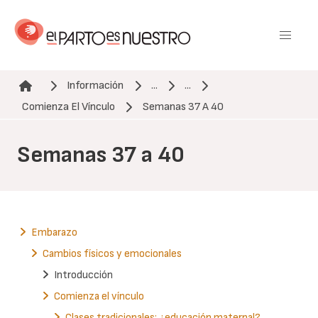
Pasar
al
contenido
principal
Información
...
...
Ruta de navegación
Comienza El Vínculo
Semanas 37 A 40
Semanas 37 a 40
Embarazo
Cambios físicos y emocionales
Introducción
Comienza el vínculo
Clases tradicionales: ¿educación maternal?