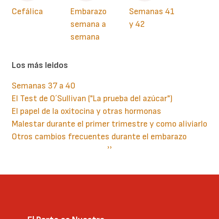
Cefálica
Embarazo
Semanas 41
semana a
y 42
semana
Los más leidos
Semanas 37 a 40
El Test de O´Sullivan ("La prueba del azúcar")
El papel de la oxitocina y otras hormonas
Malestar durante el primer trimestre y como aliviarlo
Otros cambios frecuentes durante el embarazo
Paginación
Siguiente
››
página