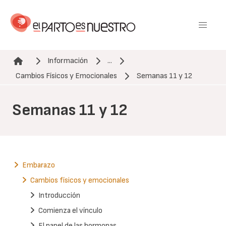
Pasar
al
contenido
principal
Información
...
Ruta de navegación
Cambios Físicos y Emocionales
Semanas 11 y 12
Semanas 11 y 12
Embarazo
Cambios físicos y emocionales
Introducción
Comienza el vínculo
El papel de las hormonas