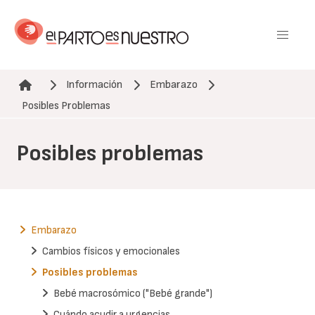
Pasar
al
contenido
principal
Información
Embarazo
Ruta de navegación
Posibles Problemas
Posibles problemas
Embarazo
Cambios físicos y emocionales
Posibles problemas
Bebé macrosómico ("Bebé grande")
Cuándo acudir a urgencias