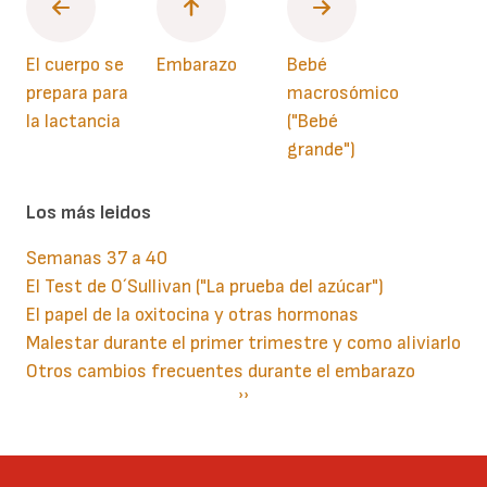
El cuerpo se
Embarazo
Bebé
prepara para
macrosómico
la lactancia
("Bebé
grande")
Los más leidos
Semanas 37 a 40
El Test de O´Sullivan ("La prueba del azúcar")
El papel de la oxitocina y otras hormonas
Malestar durante el primer trimestre y como aliviarlo
Otros cambios frecuentes durante el embarazo
Paginación
Siguiente
››
página