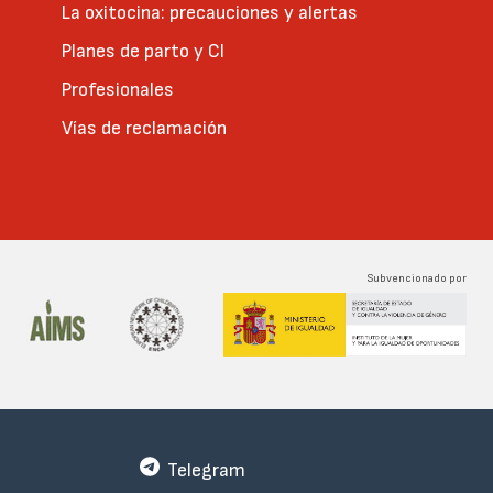
La oxitocina: precauciones y alertas
Planes de parto y CI
Profesionales
Vías de reclamación
Subvencionado por
Telegram