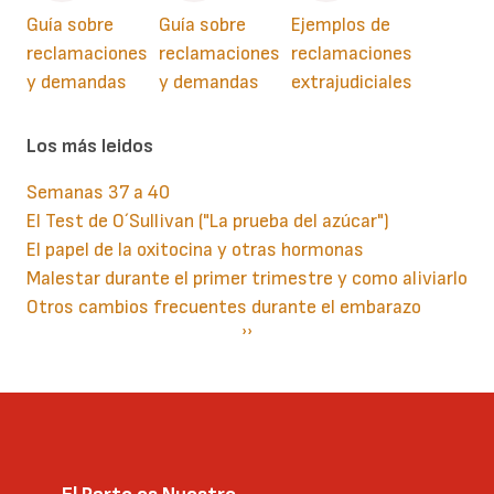
Guía sobre
Guía sobre
Ejemplos de
reclamaciones
reclamaciones
reclamaciones
y demandas
y demandas
extrajudiciales
Los más leidos
Semanas 37 a 40
El Test de O´Sullivan ("La prueba del azúcar")
El papel de la oxitocina y otras hormonas
Malestar durante el primer trimestre y como aliviarlo
Otros cambios frecuentes durante el embarazo
Paginación
Siguiente
››
página