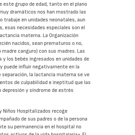
este grupo de edad, tanto en el plano
s muy dramáticos nos han mostrado las
o trabaje en unidades neonatales, aun
os, esas necesidades especiales son el
lactancia materna. La Organización
ecién nacidos, sean prematuros o no,
o madre canguro) con sus madres. Las
ia y los bebés ingresados en unidades de
y puede influir negativamente en la
de separación, la lactancia materna se ve
ntos de culpabilidad e ineptitud que las
 depresión y síndrome de estrés
 y Niños Hospitalizados recoge
ompañado de sus padres o de la persona
nte su permanencia en el hospital no
s activos de la vida hospitalaria». El