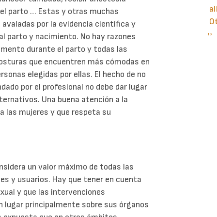
al
 el parto … Estas y otras muchas
O
avaladas por la evidencia científica y
Si
››
P
 al parto y nacimiento. No hay razones
pá
limento durante el parto y todas las
 posturas que encuentren más cómodas en
onas elegidas por ellas. El hecho de no
ado por el profesional no debe dar lugar
ternativos. Una buena atención a la
a las mujeres y que respeta su
onsidera un valor máximo de todas las
les y usuarios. Hay que tener en cuenta
xual y que las intervenciones
en lugar principalmente sobre sus órganos