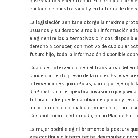
nos vayamos encontrando. Ello implica también
cuidado de nuestra salud y en la toma de decis
La legislación sanitaria otorga la máxima prote
usuarios y su derecho a recibir información a
elegir entre las alternativas clínicas disponible
derecho a conocer, con motivo de cualquier act
futuro hijo, toda la información disponible sob
Cualquier intervención en el transcurso del emb
consentimiento previo de la mujer. Éste se pre
intervenciones quirúrgicas, como por ejemplo l
diagnóstico o terapéutico invasor o que pueda
futura madre puede cambiar de opinión y revo
anteriormente en cualquier momento, tanto si 
Consentimiento informado, en un Plan de Part
La mujer podrá elegir libremente la postura que
sea continua o intermitente, deambular o per