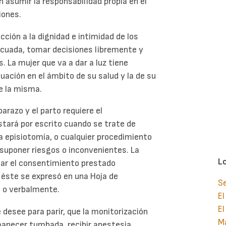
 asumir la responsabilidad propia en el
iones.
cción a la dignidad e intimidad de los
decuada, tomar decisiones libremente y
s. La mujer que va a dar a luz tiene
uación en el ámbito de su salud y la de su
re la misma.
arazo y el parto requiere el
stará por escrito cuando se trate de
a episiotomía, o cualquier procedimiento
 suponer riesgos o inconvenientes. La
L
car el consentimiento prestado
éste se expresó en una Hoja de
S
o o verbalmente.
El
El
 desee para parir, que la monitorización
Ma
manecer tumbada, recibir anestesia