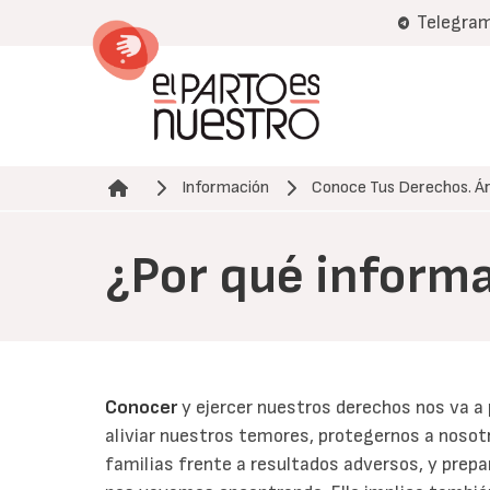
Pasar
Telegra
al
contenido
principal
Información
Conoce Tus Derechos. Ár
Ruta de navegación
¿Por qué informa
Conocer
y ejercer nuestros derechos nos va a 
aliviar nuestros temores, protegernos a nosotr
familias frente a resultados adversos, y prepa