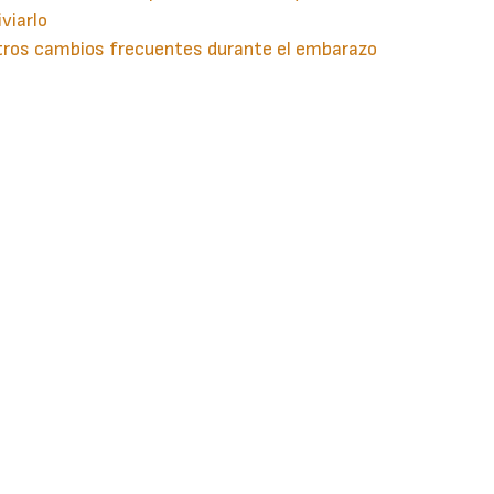
iviarlo
tros cambios frecuentes durante el embarazo
guiente
aginación
gina