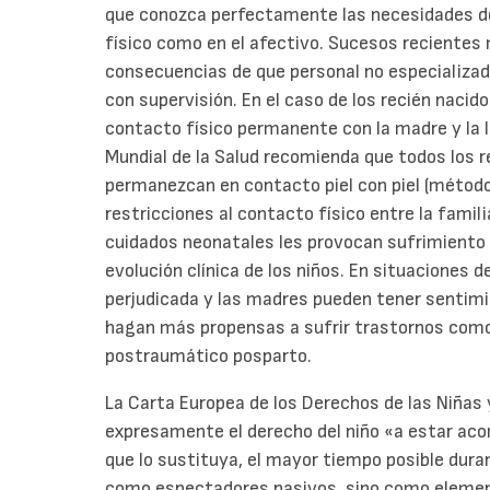
que conozca perfectamente las necesidades de 
físico como en el afectivo. Sucesos reciente
consecuencias de que personal no especializad
con supervisión. En el caso de los recién nacid
contacto físico permanente con la madre y la 
Mundial de la Salud recomienda que todos los r
permanezcan en contacto piel con piel (métod
restricciones al contacto físico entre la famil
cuidados neonatales les provocan sufrimiento 
evolución clínica de los niños. En situaciones 
perjudicada y las madres pueden tener sentimie
hagan más propensas a sufrir trastornos como
postraumático posparto.
La Carta Europea de los Derechos de las Niñas
expresamente el derecho del niño «a estar ac
que lo sustituya, el mayor tiempo posible dura
como espectadores pasivos, sino como elemento