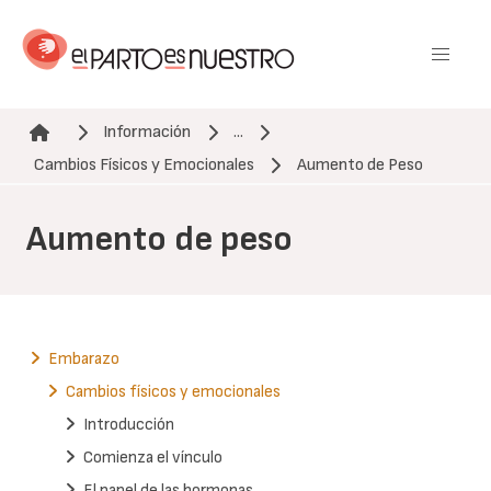
Pasar
al
contenido
principal
Información
...
Ruta de navegación
Cambios Físicos y Emocionales
Aumento de Peso
Aumento de peso
Embarazo
Cambios físicos y emocionales
Introducción
Comienza el vínculo
El papel de las hormonas