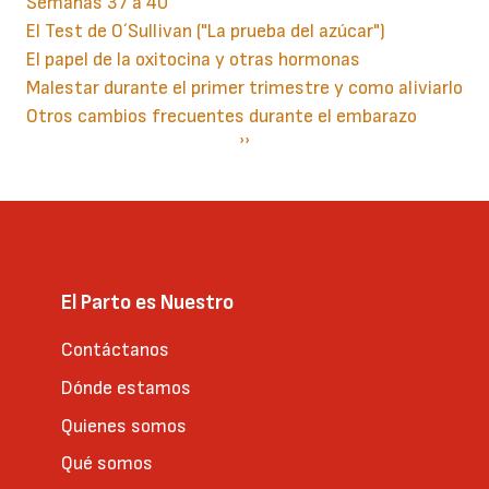
Semanas 37 a 40
El Test de O´Sullivan ("La prueba del azúcar")
El papel de la oxitocina y otras hormonas
Malestar durante el primer trimestre y como aliviarlo
Otros cambios frecuentes durante el embarazo
Paginación
Siguiente
››
página
El Parto es Nuestro
Contáctanos
Dónde estamos
Quienes somos
Qué somos