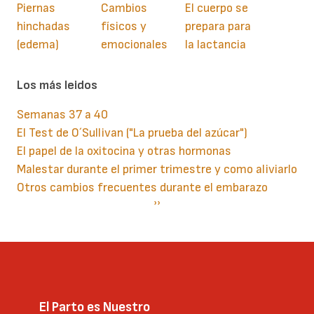
Piernas
Cambios
El cuerpo se
hinchadas
físicos y
prepara para
(edema)
emocionales
la lactancia
Los más leidos
Semanas 37 a 40
El Test de O´Sullivan ("La prueba del azúcar")
El papel de la oxitocina y otras hormonas
Malestar durante el primer trimestre y como aliviarlo
Otros cambios frecuentes durante el embarazo
Paginación
Siguiente
››
página
El Parto es Nuestro