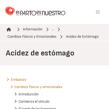
Pasar
al
contenido
principal
Información
...
Ruta de navegación
Cambios Físicos y Emocionales
Acidez de Estómago
Acidez de estómago
Embarazo
Cambios físicos y emocionales
Introducción
Comienza el vínculo
El papel de las hormonas