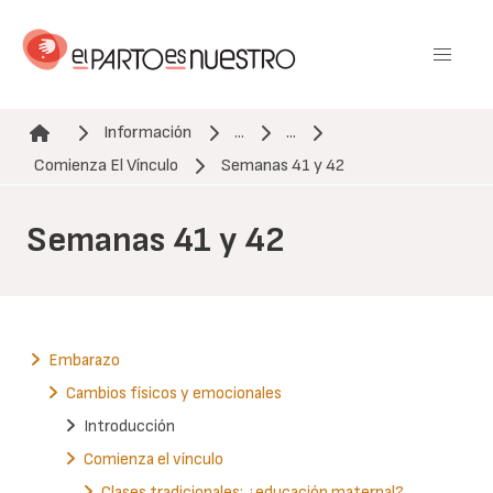
Pasar
al
contenido
principal
Información
...
...
Ruta de navegación
Comienza El Vínculo
Semanas 41 y 42
Semanas 41 y 42
Embarazo
Cambios físicos y emocionales
Introducción
Comienza el vínculo
Clases tradicionales: ¿educación maternal?