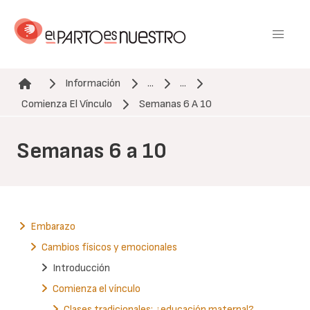
Pasar
al
contenido
principal
Información
...
...
Ruta de navegación
Comienza El Vínculo
Semanas 6 A 10
Semanas 6 a 10
Embarazo
Cambios físicos y emocionales
Introducción
Comienza el vínculo
Clases tradicionales: ¿educación maternal?