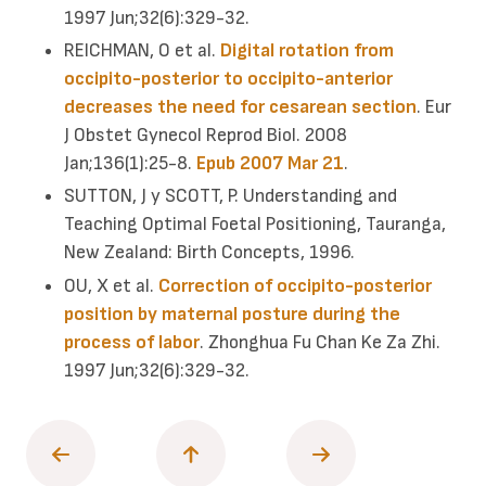
1997 Jun;32(6):329-32.
REICHMAN, O et al.
Digital rotation from
occipito-posterior to occipito-anterior
decreases the need for cesarean section
. Eur
J Obstet Gynecol Reprod Biol. 2008
Jan;136(1):25-8.
Epub 2007 Mar 21
.
SUTTON, J y SCOTT, P. Understanding and
Teaching Optimal Foetal Positioning, Tauranga,
New Zealand: Birth Concepts, 1996.
OU, X et al.
Correction of occipito-posterior
position by maternal posture during the
process of labor
. Zhonghua Fu Chan Ke Za Zhi.
1997 Jun;32(6):329-32.