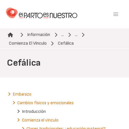
Pasar
al
contenido
principal
Información
...
...
Ruta de navegación
Comienza El Vínculo
Cefálica
Cefálica
Embarazo
Cambios físicos y emocionales
Introducción
Comienza el vínculo
Clases tradicionales: ¿educación maternal?