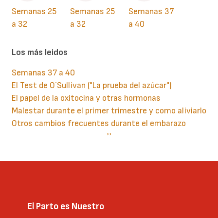
Semanas 25
Semanas 25
Semanas 37
a 32
a 32
a 40
Los más leidos
Semanas 37 a 40
El Test de O´Sullivan ("La prueba del azúcar")
El papel de la oxitocina y otras hormonas
Malestar durante el primer trimestre y como aliviarlo
Otros cambios frecuentes durante el embarazo
Paginación
Siguiente
››
página
El Parto es Nuestro