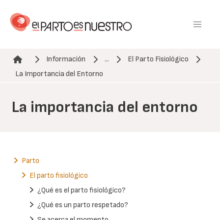
Pasar
al
contenido
principal
Información
...
El Parto Fisiológico
Ruta de navegación
La Importancia del Entorno
La importancia del entorno
Parto
El parto fisiológico
¿Qué es el parto fisiológico?
¿Qué es un parto respetado?
Se acerca el momento