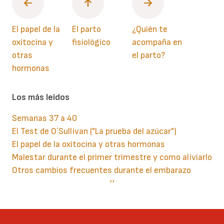
El papel de la
El parto
¿Quién te
oxitocina y
fisiológico
acompaña en
otras
el parto?
hormonas
Los más leidos
Semanas 37 a 40
El Test de O´Sullivan ("La prueba del azúcar")
El papel de la oxitocina y otras hormonas
Malestar durante el primer trimestre y como aliviarlo
Otros cambios frecuentes durante el embarazo
Paginación
Siguiente
››
página