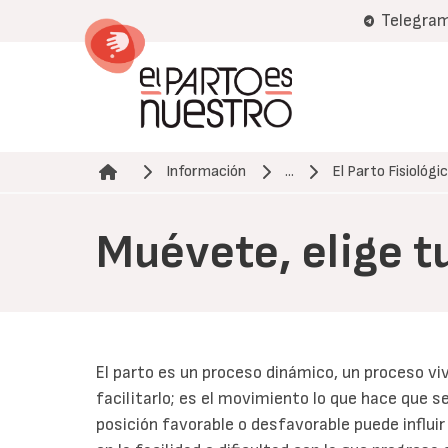
Pasar
Telegra
al
contenido
principal
Información
...
El Parto Fisiológi
Ruta de navegación
Muévete, elige t
El parto es un proceso dinámico, un proceso vivo
facilitarlo; es el movimiento lo que hace que s
posición favorable o desfavorable puede influi