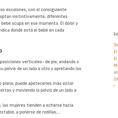
os escalones, con el consiguiente
adoptan instintivamente, diferentes
el bebé ocupa en ese momento. El dolor y
indica donde está el bebé en cada
L
S
o
El
El
 posiciones verticales- de pie, andando o
Ma
 pelvis de un lado a otro y apretando los
al
O
o plano, puede apetecerles más estar
Si
››
P
ertas y moviendo la pelvis de un lado a
pá
o, las mujeres tienden a echarse hacia
stable, a ponerse de rodillas,…