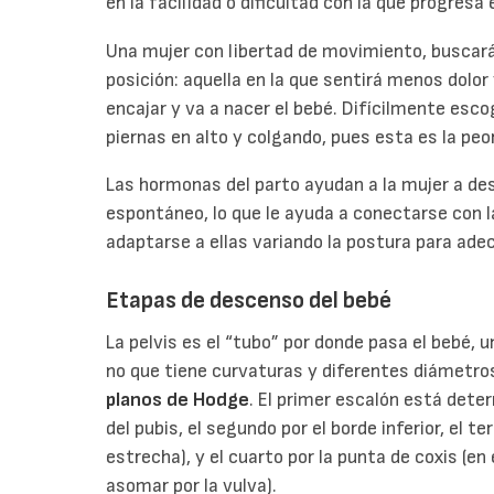
en la facilidad o dificultad con la que progresa 
Una mujer con libertad de movimiento, buscará
posición: aquella en la que sentirá menos dolor
encajar y va a nacer el bebé. Difícilmente esco
piernas en alto y colgando, pues esta es la peor
Las hormonas del parto ayudan a la mujer a de
espontáneo, lo que le ayuda a conectarse con l
adaptarse a ellas variando la postura para ad
Etapas de descenso del bebé
La pelvis es el “tubo” por donde pasa el bebé, u
no que tiene curvaturas y diferentes diámetro
planos de Hodge
. El primer escalón está deter
del pubis, el segundo por el borde inferior, el t
estrecha), y el cuarto por la punta de coxis (e
asomar por la vulva).