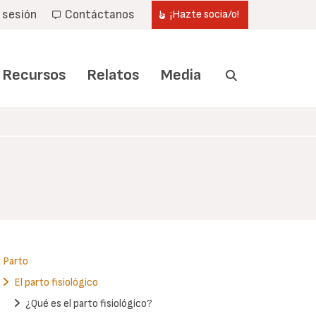
r sesión
Contáctanos
¡Hazte socia/o!
Recursos
Relatos
Media
Parto
El parto fisiológico
¿Qué es el parto fisiológico?