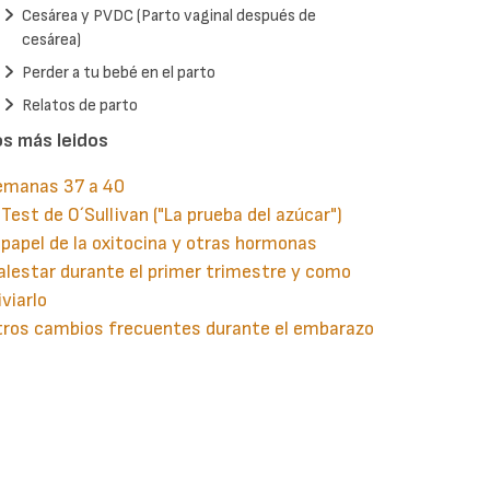
Cesárea y PVDC (Parto vaginal después de
cesárea)
Perder a tu bebé en el parto
Relatos de parto
os más leidos
emanas 37 a 40
 Test de O´Sullivan ("La prueba del azúcar")
 papel de la oxitocina y otras hormonas
lestar durante el primer trimestre y como
iviarlo
tros cambios frecuentes durante el embarazo
guiente
aginación
gina