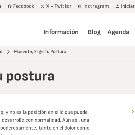
m
Facebook
X - Twitter
Instragram
Inicia
Navegación
principal
Información
Blog
Agenda
co
Muévete, Elige Tu Postura
u postura
, y no es la posición en si lo que puede
e desarrolle con normalidad. Aún así, una
r poderosamente, tanto en el dolor como