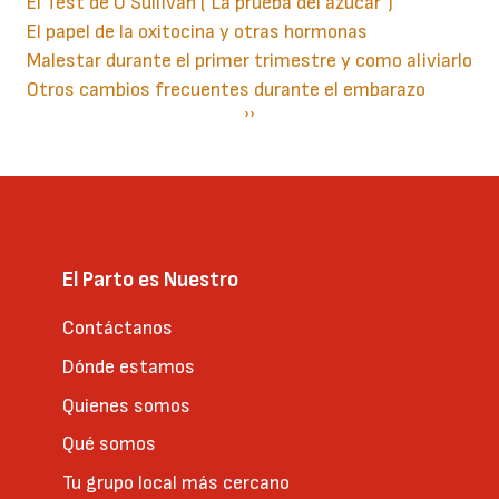
El Test de O´Sullivan ("La prueba del azúcar")
El papel de la oxitocina y otras hormonas
Malestar durante el primer trimestre y como aliviarlo
Otros cambios frecuentes durante el embarazo
Paginación
Siguiente
››
página
El Parto es Nuestro
Contáctanos
Dónde estamos
Quienes somos
Qué somos
Tu grupo local más cercano