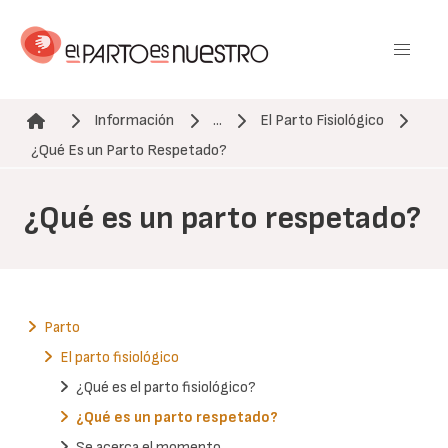
Pasar
al
contenido
principal
Información
...
El Parto Fisiológico
Ruta de navegación
¿Qué Es un Parto Respetado?
¿Qué es un parto respetado?
Parto
El parto fisiológico
¿Qué es el parto fisiológico?
¿Qué es un parto respetado?
Se acerca el momento