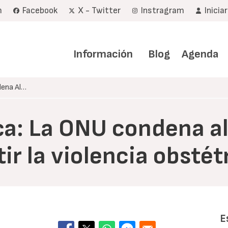
m
Facebook
X - Twitter
Instragram
Inicia
Navegación
principal
Información
Blog
Agenda
dena Al…
ca: La ONU condena al
ir la violencia obstét
E