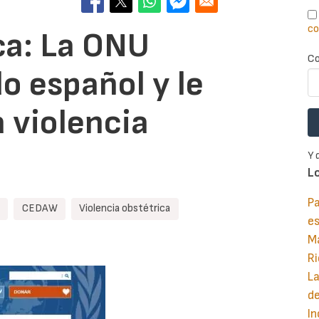
co
ca: La ONU
Co
o español y le
a violencia
Y 
L
Pa
CEDAW
Violencia obstétrica
e
M
Ri
La
d
In