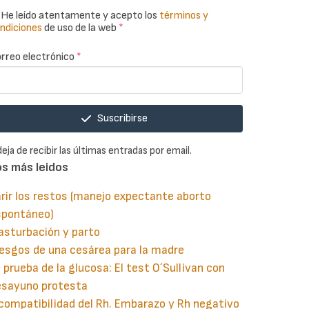
He leído atentamente y acepto los
términos y
ndiciones
de uso de la web
*
rreo electrónico
*
Suscribirse
deja de recibir las últimas entradas por email.
os más leidos
rir los restos (manejo expectante aborto
spontáneo)
asturbación y parto
esgos de una cesárea para la madre
 prueba de la glucosa: El test O´Sullivan con
esayuno protesta
compatibilidad del Rh. Embarazo y Rh negativo