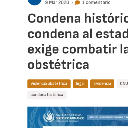
9 Mar 2020
•
1 comentario
Condena históri
condena al estad
exige combatir l
obstétrica
Violencia obstétrica
legal
Evidencia
ONU
condena histórica