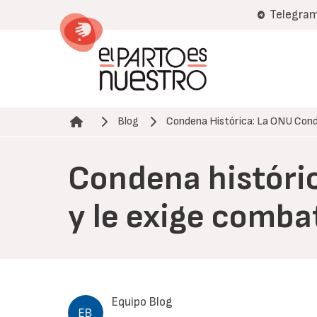
Pasar
Telegra
al
contenido
principal
Blog
Condena Histórica: La ONU Con
Ruta de navegación
Condena históri
y le exige combat
Equipo Blog