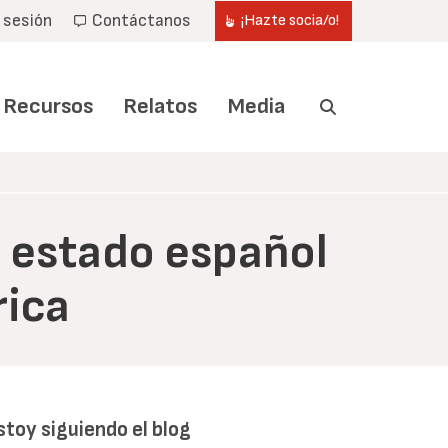
r sesión
Contáctanos
¡Hazte socia/o!
Recursos
Relatos
Media
 estado español
rica
stoy siguiendo el blog