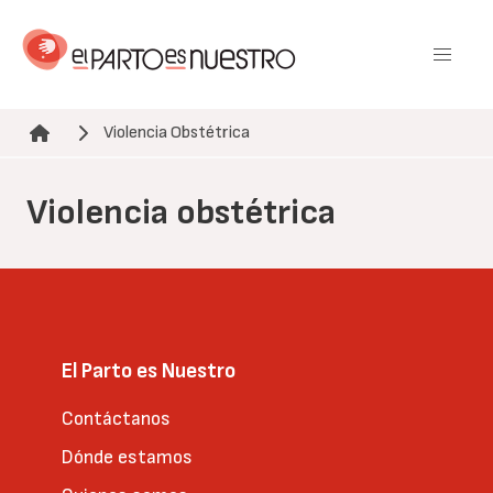
Pasar
al
contenido
principal
Violencia Obstétrica
Ruta de navegación
Violencia obstétrica
El Parto es Nuestro
Contáctanos
Dónde estamos