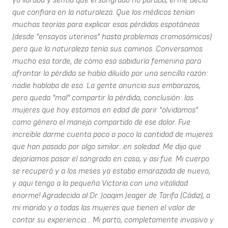
yo lloraba y sentía que el sangrado no paraba, él me decía
que confiara en la naturaleza. Que los médicos tenían
muchas teorías para explicar esas pérdidas espotáneas
(desde "ensayos uterinos" hasta problemas cromosómicos)
pero que la naturaleza tenía sus caminos. Conversamos
mucho esa tarde, de cómo esa sabiduría femenina para
afrontar la pérdida se había diluído por una sencilla razón:
nadie hablaba de eso. La gente anuncia sus embarazos,
pero queda "mal" compartir la pérdida, conclusión: las
mujeres que hoy estamos en edad de parir "olvidamos"
como género el manejo compartido de ese dolor. Fue
increíble darme cuenta poco a poco la cantidad de mujeres
que han pasado por algo similar...en soledad. Me dijo que
dejaríamos pasar el sangrado en casa, y asi fue. Mi cuerpo
se recuperó y a los meses ya estaba emarazada de nuevo,
y aqui tengo a la pequeña Victoria con una vitalidad
enorme! Agradecida al Dr. Joaqim Jeager de Tarifa (Cádiz), a
mi marido y a todas las mujeres que tienen el valor de
contar su experiencia... Mi parto, completamente invasivo y