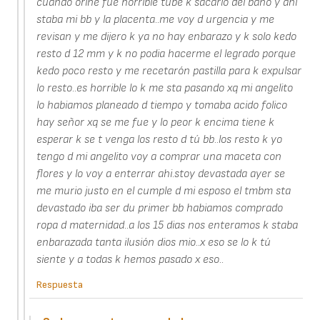
cuando orine fue horrible tube k sacarlo del baño y ahi
staba mi bb y la placenta..me voy d urgencia y me
revisan y me dijero k ya no hay enbarazo y k solo kedo
resto d 12 mm y k no podia hacerme el legrado porque
kedo poco resto y me recetarón pastilla para k expulsar
lo resto..es horrible lo k me sta pasando xq mi angelito
lo habiamos planeado d tiempo y tomaba acido folico
hay señor xq se me fue y lo peor k encima tiene k
esperar k se t venga los resto d tú bb..los resto k yo
tengo d mi angelito voy a comprar una maceta con
flores y lo voy a enterrar ahi.stoy devastada ayer se
me murio justo en el cumple d mi esposo el tmbm sta
devastado iba ser du primer bb habiamos comprado
ropa d maternidad..a los 15 dias nos enteramos k staba
enbarazada tanta ilusión dios mio..x eso se lo k tú
siente y a todas k hemos pasado x eso..
Respuesta