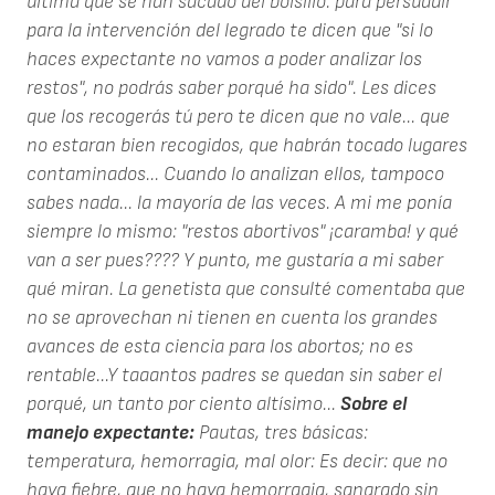
última que se han sacado del bolsillo: para persuadir
para la intervención del legrado te dicen que "si lo
haces expectante no vamos a poder analizar los
restos", no podrás saber porqué ha sido". Les dices
que los recogerás tú pero te dicen que no vale... que
no estaran bien recogidos, que habrán tocado lugares
contaminados... Cuando lo analizan ellos, tampoco
sabes nada... la mayoría de las veces. A mi me ponía
siempre lo mismo: "restos abortivos" ¡caramba! y qué
van a ser pues???? Y punto, me gustaría a mi saber
qué miran. La genetista que consulté comentaba que
no se aprovechan ni tienen en cuenta los grandes
avances de esta ciencia para los abortos; no es
rentable...Y taaantos padres se quedan sin saber el
porqué, un tanto por ciento altísimo...
Sobre el
manejo expectante:
Pautas, tres básicas:
temperatura, hemorragia, mal olor: Es decir: que no
haya fiebre, que no haya hemorragia, sangrado sin