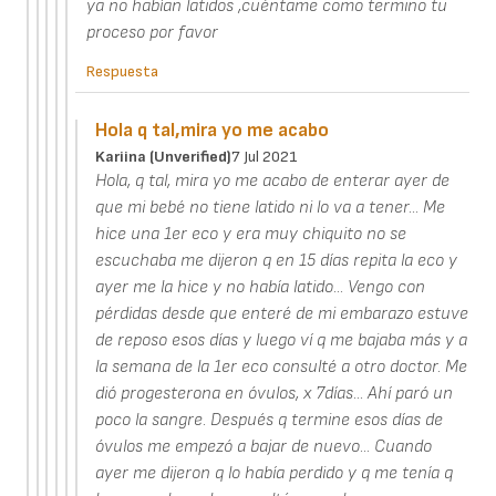
ya no habían latidos ,cuéntame como termino tu
proceso por favor
Respuesta
Hola q tal,mira yo me acabo
Kariina (unverified)
7 Jul 2021
Hola, q tal, mira yo me acabo de enterar ayer de
que mi bebé no tiene latido ni lo va a tener... Me
hice una 1er eco y era muy chiquito no se
escuchaba me dijeron q en 15 días repita la eco y
ayer me la hice y no había latido... Vengo con
pérdidas desde que enteré de mi embarazo estuve
de reposo esos días y luego ví q me bajaba más y a
la semana de la 1er eco consulté a otro doctor. Me
dió progesterona en óvulos, x 7días... Ahí paró un
poco la sangre. Después q termine esos días de
óvulos me empezó a bajar de nuevo... Cuando
ayer me dijeron q lo había perdido y q me tenía q