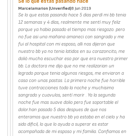
Se lo que estas pasando hace
Marcelamarion (unverified)
8 Jun 2019
Se lo que estas pasando hace 5 dias perdí mi bb tenia
12 semanas y 4 días, realmente me sentí muy feliz
porque ya habia pasado el tiempo mas riesgozo. pero
no fue asi una mañana amaneci con sangrado y me
fui al hospital con mi esposo, alli nos dijeron que
nuestro bb ya no tenia latidos en su corazoncito, me
dolió mucho escuchar eso por que era nuestro primer
bb. La doctora me dijo que no me realizarian un
legrado porque tenia algunos riesgos, me enviaron a
casa con unas pastas. La primera noche fue horrible
tuve contracciones toda la noche y muchisimo
sangrado y cuavulos, sentí morir . Ya la segunda
noche fue mas suave dolio pero fue soportable el
dolor.han pasado 5 dias despues de que nos
enteramos que nuestro bb ya estaba en el cielo y ha
sido dificil, lo que lo ayuda a superar es estar
acompañada de mi esposo y mi familia. Confiamos en