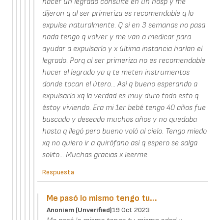
hacer un legrado consulté en un hosp y me
dijeron q al ser primeriza es recomendable q lo
expulse naturalmente. Q si en 3 semanas no pasa
nada tengo q volver y me van a medicar para
ayudar a expulsarlo y x última instancia harían el
legrado. Porq al ser primeriza no es recomendable
hacer el legrado ya q te meten instrumentos
donde tocan el útero... Así q bueno esperando a
expulsarlo xq la verdad es muy duro todo esto q
éstoy viviendo. Era mi 1er bebé tengo 40 años fue
buscado y deseado muchos años y no quedaba
hasta q llegó pero bueno voló al cielo. Tengo miedo
xq no quiero ir a quirófano así q espero se salga
solito... Muchas gracias x leerme
Respuesta
Me pasó lo mismo tengo tu…
Anoniem (unverified)
19 Oct 2023