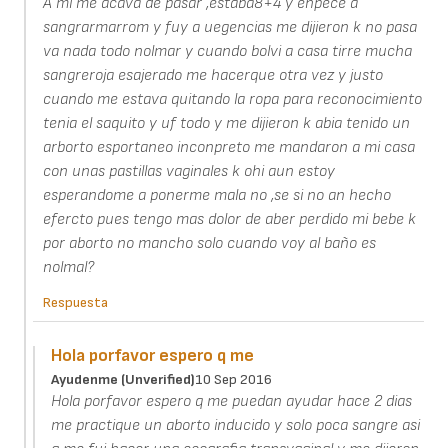
A mi me acava de pasar ,estaba8+4 y enpece a
sangrarmarrom y fuy a uegencias me dijieron k no pasa
va nada todo nolmar y cuando bolvi a casa tirre mucha
sangreroja esajerado me hacerque otra vez y justo
cuando me estava quitando la ropa para reconocimiento
tenia el saquito y uf todo y me dijieron k abia tenido un
arborto esportaneo inconpreto me mandaron a mi casa
con unas pastillas vaginales k ohi aun estoy
esperandome a ponerme mala no ,se si no an hecho
efercto pues tengo mas dolor de aber perdido mi bebe k
por aborto no mancho solo cuando voy al baño es
nolmal?
Respuesta
Hola porfavor espero q me
Ayudenme (unverified)
10 Sep 2016
Hola porfavor espero q me puedan ayudar hace 2 dias
me practique un aborto inducido y solo poca sangre asi