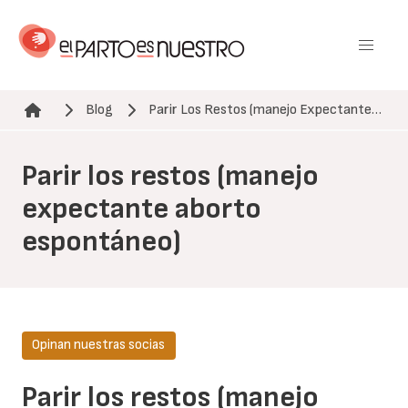
Pasar
al
contenido
principal
Blog
Parir Los Restos (manejo Expectante…
Ruta de navegación
Parir los restos (manejo
expectante aborto
espontáneo)
Opinan nuestras socias
Parir los restos (manejo