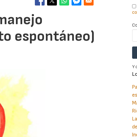
co
(manejo
Co
to espontáneo)
Y 
L
Pa
e
M
Ri
La
d
In