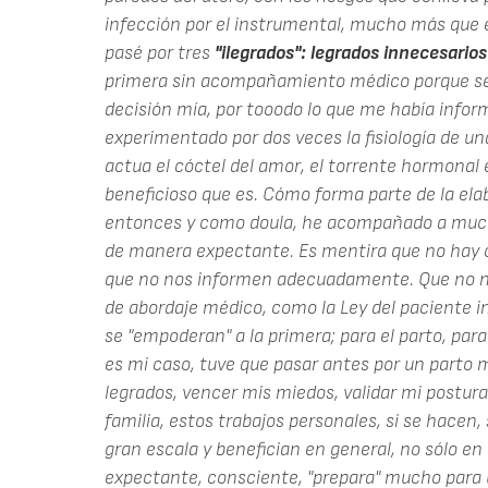
infección por el instrumental, mucho más que 
pasé por tres
"ilegrados": legrados innecesarios
primera sin acompañamiento médico porque se ne
decisión mía, por tooodo lo que me había infor
experimentado por dos veces la fisiología de 
actua el cóctel del amor, el torrente hormonal e
beneficioso que es. Cómo forma parte de la elab
entonces y como doula, he acompañado a much
de manera expectante. Es mentira que no hay 
que no nos informen adecuadamente. Que no no
de abordaje médico, como la Ley del paciente 
se "empoderan" a la primera; para el parto, para 
es mi caso, tuve que pasar antes por un parto m
legrados, vencer mis miedos, validar mi postura
familia, estos trabajos personales, si se hacen, 
gran escala y benefician en general, no sólo en
expectante, consciente, "prepara" mucho para u