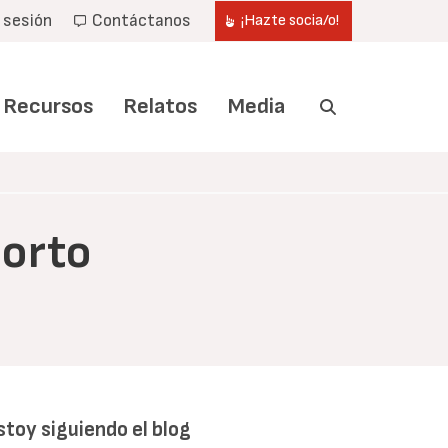
r sesión
Contáctanos
¡Hazte socia/o!
Recursos
Relatos
Media
borto
stoy siguiendo el blog