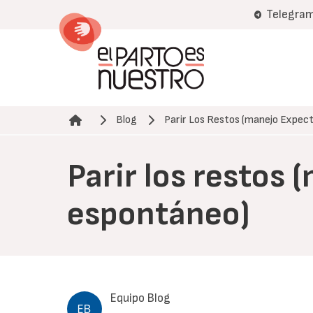
Pasar
Telegra
al
contenido
principal
Blog
Parir Los Restos (manejo Expe
Ruta de navegación
Parir los restos
espontáneo)
Equipo Blog