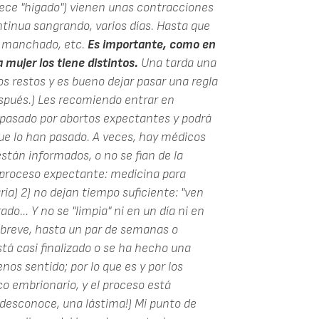
ece "hígado") vienen unas contracciones
ontinua sangrando, varios días. Hasta que
o manchado, etc.
Es importante, como en
a mujer los tiene distintos.
Una tarda una
s restos y es bueno dejar pasar una regla
espués.) Les recomiendo entrar en
pasado por abortos expectantes y podrá
e lo han pasado. A veces, hay médicos
stán informados, o no se fian de la
l proceso expectante: medicina para
ria) 2) no dejan tiempo suficiente: "ven
o... Y no se "limpia" ni en un día ni en
s breve, hasta un par de semanas o
tá casi finalizado o se ha hecho una
os sentido; por lo que es y por los
co embrionario, y el proceso está
desconoce, una lástima!) Mi punto de