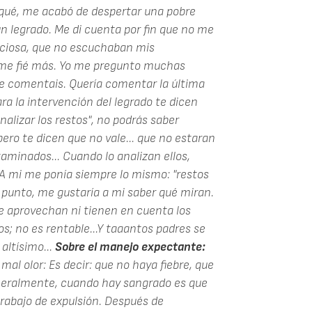
rqué, me acabó de despertar una pobre
n legrado. Me di cuenta por fin que no me
nciosa, que no escuchaban mis
 me fié más. Yo me pregunto muchas
que comentais. Quería comentar la última
ara la intervención del legrado te dicen
alizar los restos", no podrás saber
pero te dicen que no vale... que no estaran
aminados... Cuando lo analizan ellos,
 A mi me ponía siempre lo mismo: "restos
 punto, me gustaría a mi saber qué miran.
e aprovechan ni tienen en cuenta los
s; no es rentable...Y taaantos padres se
altísimo...
Sobre el manejo expectante:
al olor: Es decir: que no haya fiebre, que
eneralmente, cuando hay sangrado es que
trabajo de expulsión. Después de