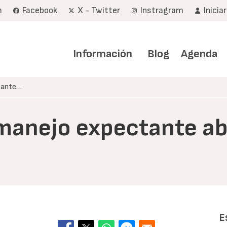
m
Facebook
X - Twitter
Instragram
Inicia
Navegación
principal
Información
Blog
Agenda
ctante…
 (manejo expectante a
E