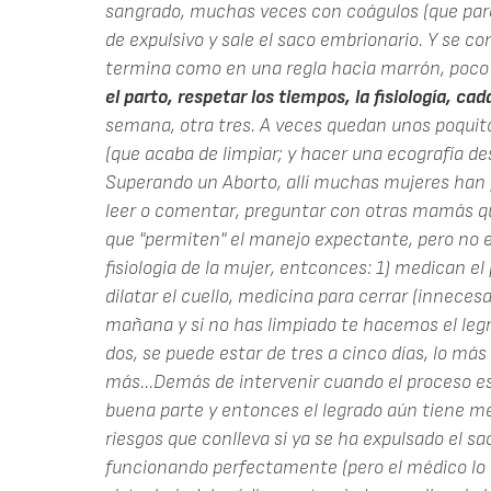
sangrado, muchas veces con coágulos (que par
de expulsivo y sale el saco embrionario. Y se c
termina como en una regla hacia marrón, poc
el parto, respetar los tiempos, la fisiología, cad
semana, otra tres. A veces quedan unos poquito
(que acaba de limpiar; y hacer una ecografía d
Superando un Aborto, allí muchas mujeres han 
leer o comentar, preguntar con otras mamás qu
que "permiten" el manejo expectante, pero no e
fisiologia de la mujer, entconces: 1) medican e
dilatar el cuello, medicina para cerrar (innecesa
mañana y si no has limpiado te hacemos el legrad
dos, se puede estar de tres a cinco días, lo má
más...Demás de intervenir cuando el proceso es
buena parte y entonces el legrado aún tiene men
riesgos que conlleva si ya se ha expulsado el sa
funcionando perfectamente (pero el médico lo 