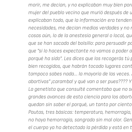
morir, me decían, y no explicaban muy bien po
mujer del pueblo vecino que murió después de u
explicaban todo, que la información era tende
necesidades, me decían medias verdades y no
cosas aún, lo de la anestesia general o local, 
que se han sacado del bolsillo: para persuadir p
que "si lo haces expectante no vamos a poder an
porqué ha sido". Les dices que los recogerás tú 
bien recogidos, que habrán tocado lugares cont
tampoco sabes nada... la mayoría de las veces.
abortivos" ¡caramba! y qué van a ser pues???? Y
La genetista que consulté comentaba que no s
grandes avances de esta ciencia para los aborto
quedan sin saber el porqué, un tanto por ciento 
Pautas, tres básicas: temperatura, hemorragia, m
no haya hemorragia, sangrado sin mal olor. G
el cuerpo ya ha detectado la pérdida y está en 