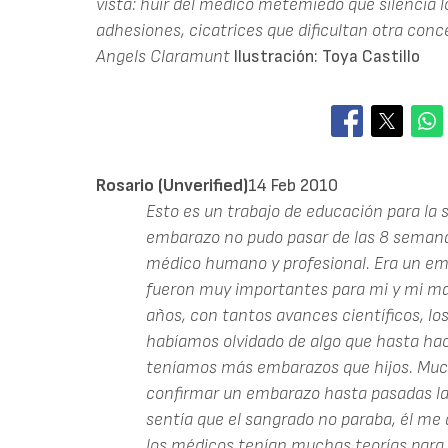
vista: huir del médico metemiedo que silencia lo
adhesiones, cicatrices que dificultan otra conce
Angels Claramunt
Ilustración: Toya Castillo
Rosario (unverified)
14 Feb 2010
Esto es un trabajo de educación para la
embarazo no pudo pasar de las 8 semanas
médico humano y profesional. Era un em
fueron muy importantes para mi y mi ma
años, con tantos avances científicos, lo
habíamos olvidado de algo que hasta hac
teníamos más embarazos que hijos. Much
confirmar un embarazo hasta pasadas las 
sentía que el sangrado no paraba, él me 
los médicos tenían muchas teorías para 