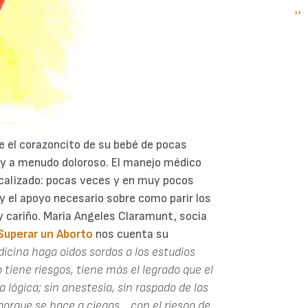
Si
››
P
pá
e el corazoncito de su bebé de pocas
 y a menudo doloroso. El manejo médico
icalizado: pocas veces y en muy pocos
y el apoyo necesario sobre como parir los
y cariño. Maria Angeles Claramunt, socia
Superar un Aborto
nos cuenta su
dicina haga oidos sordos a los estudios
o tiene riesgos, tiene más el legrado que el
a lógica; sin anestesia, sin raspado de las
porque se hace a ciegas... con el riesgo de