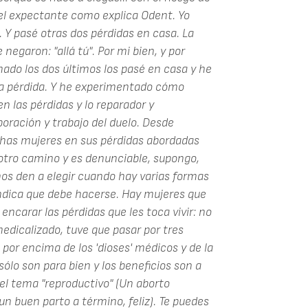
el expectante como explica Odent. Yo
. Y pasé otras dos pérdidas en casa. La
garon: "allá tú". Por mi bien, y por
mado los dos últimos los pasé en casa y he
una pérdida. Y he experimentado cómo
n las pérdidas y lo reparador y
oración y trabajo del duelo. Desde
as mujeres en sus pérdidas abordadas
otro camino y es denunciable, supongo,
s den a elegir cuando hay varias formas
indica que debe hacerse. Hay mujeres que
encarar las pérdidas que les toca vivir: no
edicalizado, tuve que pasar por tres
 por encima de los 'dioses' médicos y de la
sólo son para bien y los beneficios son a
 el tema "reproductivo" (Un aborto
n buen parto a término, feliz). Te puedes