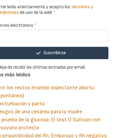
He leído atentamente y acepto los
términos y
ndiciones
de uso de la web
*
rreo electrónico
*
Suscribirse
deja de recibir las últimas entradas por email.
os más leidos
rir los restos (manejo expectante aborto
spontáneo)
asturbación y parto
esgos de una cesárea para la madre
 prueba de la glucosa: El test O´Sullivan con
esayuno protesta
compatibilidad del Rh. Embarazo y Rh negativo