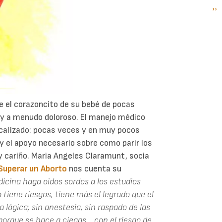
Si
››
P
pá
e el corazoncito de su bebé de pocas
 y a menudo doloroso. El manejo médico
icalizado: pocas veces y en muy pocos
y el apoyo necesario sobre como parir los
y cariño. Maria Angeles Claramunt, socia
Superar un Aborto
nos cuenta su
dicina haga oidos sordos a los estudios
o tiene riesgos, tiene más el legrado que el
a lógica; sin anestesia, sin raspado de las
porque se hace a ciegas... con el riesgo de