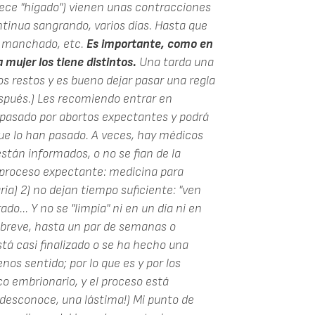
ece "hígado") vienen unas contracciones
ontinua sangrando, varios días. Hasta que
o manchado, etc.
Es importante, como en
a mujer los tiene distintos.
Una tarda una
s restos y es bueno dejar pasar una regla
espués.) Les recomiendo entrar en
pasado por abortos expectantes y podrá
e lo han pasado. A veces, hay médicos
stán informados, o no se fian de la
l proceso expectante: medicina para
ria) 2) no dejan tiempo suficiente: "ven
o... Y no se "limpia" ni en un día ni en
s breve, hasta un par de semanas o
tá casi finalizado o se ha hecho una
os sentido; por lo que es y por los
co embrionario, y el proceso está
desconoce, una lástima!) Mi punto de