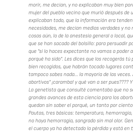
morir, me decían, y no explicaban muy bien po
mujer del pueblo vecino que murió después de u
explicaban todo, que la información era tende
necesidades, me decían medias verdades y no
cosas aún, lo de la anestesia general o local, 
que se han sacado del bolsillo: para persuadir p
que "si lo haces expectante no vamos a poder an
porqué ha sido". Les dices que los recogerás tú 
bien recogidos, que habrán tocado lugares cont
tampoco sabes nada... la mayoría de las veces.
abortivos" ¡caramba! y qué van a ser pues???? Y
La genetista que consulté comentaba que no s
grandes avances de esta ciencia para los aborto
quedan sin saber el porqué, un tanto por ciento 
Pautas, tres básicas: temperatura, hemorragia, m
no haya hemorragia, sangrado sin mal olor. G
el cuerpo ya ha detectado la pérdida y está en 