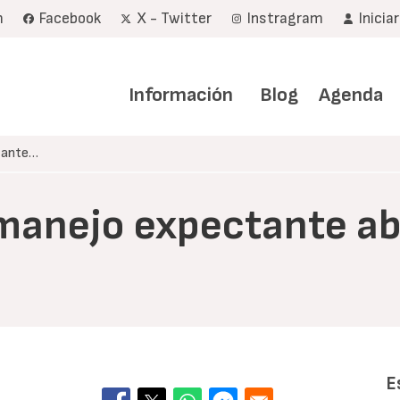
m
Facebook
X - Twitter
Instragram
Inicia
Navegación
principal
Información
Blog
Agenda
ctante…
 (manejo expectante a
E