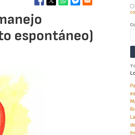
co
(manejo
Co
to espontáneo)
Y 
L
Pa
e
M
Ri
La
d
In