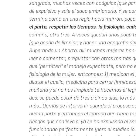
sangrado, muchas veces con coágulos (que par
de expulsivo y sale el saco embrionario. Y se c
termina como en una regla hacia marrón, poc
el parto, respetar los tiempos, la fisiología, cad
semana, otra tres. A veces quedan unos poquito
(que acaba de limpiar; y hacer una ecografía d
Superando un Aborto, allí muchas mujeres han 
leer o comentar, preguntar con otras mamás qu
que "permiten" el manejo expectante, pero no e
fisiologia de la mujer, entconces: 1) medican e
dilatar el cuello, medicina para cerrar (innecesa
mañana y si no has limpiado te hacemos el legrad
dos, se puede estar de tres a cinco días, lo má
más...Demás de intervenir cuando el proceso es
buena parte y entonces el legrado aún tiene men
riesgos que conlleva si ya se ha expulsado el sa
funcionando perfectamente (pero el médico lo 