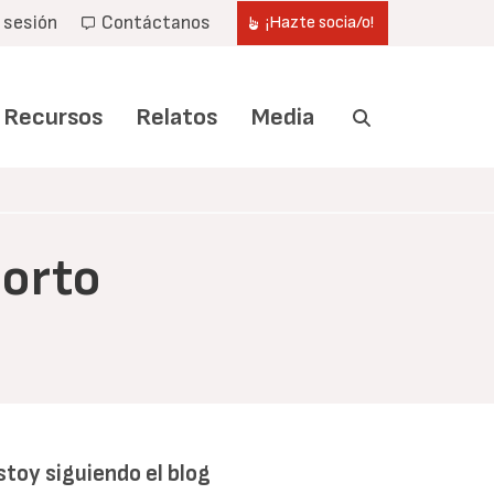
r sesión
Contáctanos
¡Hazte socia/o!
Recursos
Relatos
Media
borto
stoy siguiendo el blog