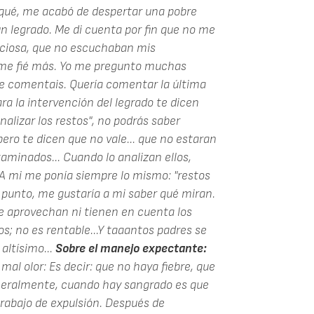
rqué, me acabó de despertar una pobre
n legrado. Me di cuenta por fin que no me
nciosa, que no escuchaban mis
 me fié más. Yo me pregunto muchas
que comentais. Quería comentar la última
ara la intervención del legrado te dicen
alizar los restos", no podrás saber
pero te dicen que no vale... que no estaran
aminados... Cuando lo analizan ellos,
 A mi me ponía siempre lo mismo: "restos
 punto, me gustaría a mi saber qué miran.
e aprovechan ni tienen en cuenta los
s; no es rentable...Y taaantos padres se
altísimo...
Sobre el manejo expectante:
al olor: Es decir: que no haya fiebre, que
eneralmente, cuando hay sangrado es que
trabajo de expulsión. Después de