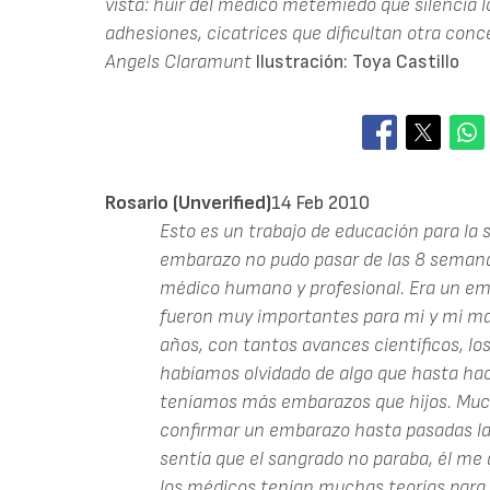
vista: huir del médico metemiedo que silencia lo
adhesiones, cicatrices que dificultan otra conce
Angels Claramunt
Ilustración: Toya Castillo
Rosario (unverified)
14 Feb 2010
Esto es un trabajo de educación para la
embarazo no pudo pasar de las 8 semanas
médico humano y profesional. Era un em
fueron muy importantes para mi y mi ma
años, con tantos avances científicos, lo
habíamos olvidado de algo que hasta hac
teníamos más embarazos que hijos. Much
confirmar un embarazo hasta pasadas las 
sentía que el sangrado no paraba, él me 
los médicos tenían muchas teorías para 