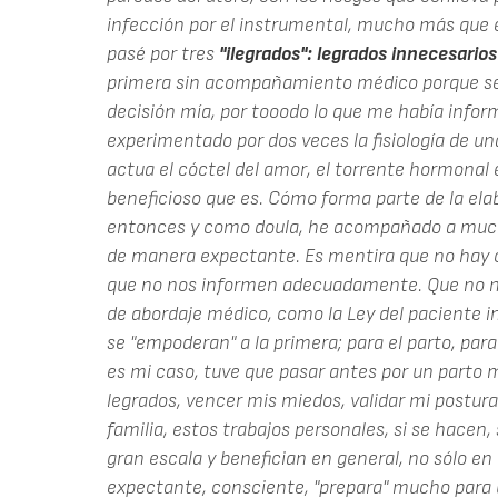
infección por el instrumental, mucho más que 
pasé por tres
"ilegrados": legrados innecesarios
primera sin acompañamiento médico porque se ne
decisión mía, por tooodo lo que me había infor
experimentado por dos veces la fisiología de 
actua el cóctel del amor, el torrente hormonal e
beneficioso que es. Cómo forma parte de la elab
entonces y como doula, he acompañado a much
de manera expectante. Es mentira que no hay 
que no nos informen adecuadamente. Que no no
de abordaje médico, como la Ley del paciente 
se "empoderan" a la primera; para el parto, para 
es mi caso, tuve que pasar antes por un parto m
legrados, vencer mis miedos, validar mi postura
familia, estos trabajos personales, si se hacen, 
gran escala y benefician en general, no sólo en
expectante, consciente, "prepara" mucho para u