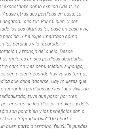
el expectante como explica Odent. Yo
. Y pasé otras dos pérdidas en casa. La
garon: "allá tú". Por mi bien, y por
mado los dos últimos los pasé en casa y he
una pérdida. Y he experimentado cómo
n las pérdidas y lo reparador y
oración y trabajo del duelo. Desde
as mujeres en sus pérdidas abordadas
otro camino y es denunciable, supongo,
s den a elegir cuando hay varias formas
indica que debe hacerse. Hay mujeres que
encarar las pérdidas que les toca vivir: no
edicalizado, tuve que pasar por tres
 por encima de los 'dioses' médicos y de la
sólo son para bien y los beneficios son a
 el tema "reproductivo" (Un aborto
n buen parto a término, feliz). Te puedes