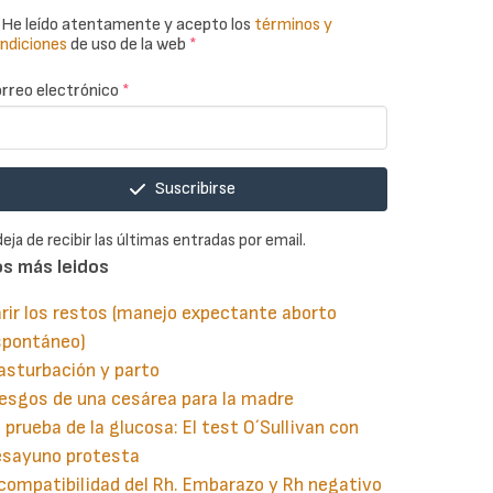
He leído atentamente y acepto los
términos y
ndiciones
de uso de la web
*
rreo electrónico
*
Suscribirse
deja de recibir las últimas entradas por email.
os más leidos
rir los restos (manejo expectante aborto
spontáneo)
asturbación y parto
esgos de una cesárea para la madre
 prueba de la glucosa: El test O´Sullivan con
esayuno protesta
compatibilidad del Rh. Embarazo y Rh negativo