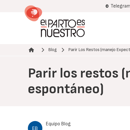
Pasar
Telegra
al
contenido
principal
Blog
Parir Los Restos (manejo Expe
Ruta de navegación
Parir los restos
espontáneo)
Equipo Blog