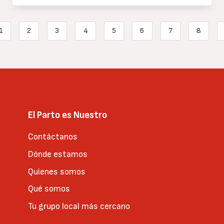
Paginación
1
2
3
4
5
6
7
8
nterior
Page
Page
Page
Page
Página actual
Page
Page
Page
El Parto es Nuestro
Contáctanos
Dónde estamos
Quienes somos
Qué somos
Tu grupo local más cercano