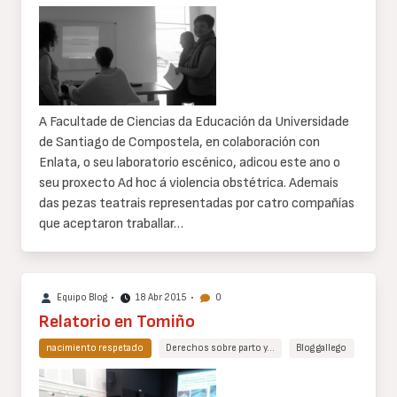
Cuerpo
de
texto
A Facultade de Ciencias da Educación da Universidade
de Santiago de Compostela, en colaboración con
Enlata, o seu laboratorio escénico, adicou este ano o
seu proxecto Ad hoc á violencia obstétrica. Ademais
das pezas teatrais representadas por catro compañías
que aceptaron traballar…
Equipo Blog
•
18 Abr 2015
•
0
Relatorio en Tomiño
nacimiento respetado
Derechos sobre parto y…
Blog gallego
Cuerpo