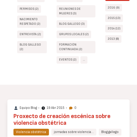
2016 (9)
PERMISOS (2)
REUNIONES DE
MUJERES (3)
2015 (13)
NACIMIENTO
RESPETADO (2)
BLOG GALLEGO (3)
2014 (12)
ENTREVISTA (2)
GRUPOS LOCALES (2)
2013 (8)
BLOG GALLEGO
FORMACIÓN
(2)
CONTINUADA (2)
EVENTOS (2)
…
Equipo Blog
•
19 Abr 2015
•
0
Proxecto de creación escénica sobre
violencia obstétrica
Violencia obstétrica
jornadas sobre violencia…
Blog gallego