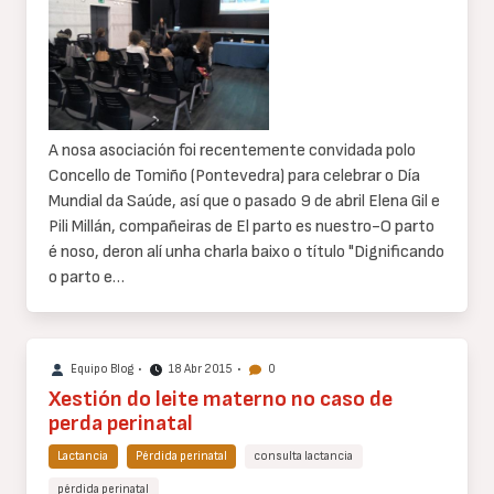
de
texto
A nosa asociación foi recentemente convidada polo
Concello de Tomiño (Pontevedra) para celebrar o Día
Mundial da Saúde, así que o pasado 9 de abril Elena Gil e
Pili Millán, compañeiras de El parto es nuestro-O parto
é noso, deron alí unha charla baixo o título "Dignificando
o parto e…
Equipo Blog
•
18 Abr 2015
•
0
Xestión do leite materno no caso de
perda perinatal
Lactancia
Pérdida perinatal
consulta lactancia
pérdida perinatal