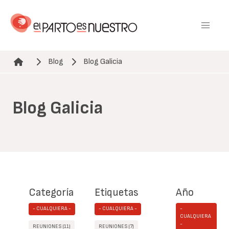
Pasar
al
contenido
principal
Blog
Blog Galicia
Ruta de navegación
Blog Galicia
Categoría
Etiquetas
Año
- CUALQUIERA -
- CUALQUIERA -
-
CUALQUIERA
-
REUNIONES (11)
REUNIONES (7)