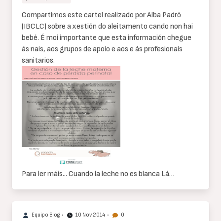
Cuerpo
Compartimos este cartel realizado por Alba Padró
de
(IBCLC) sobre a xestión do aleitamento cando non hai
texto
bebé. É moi importante que esta información chegue
ás nais, aos grupos de apoio e aos e ás profesionais
sanitarios.
Para ler máis... Cuando la leche no es blanca Lá…
Equipo Blog
•
10 Nov 2014
•
0