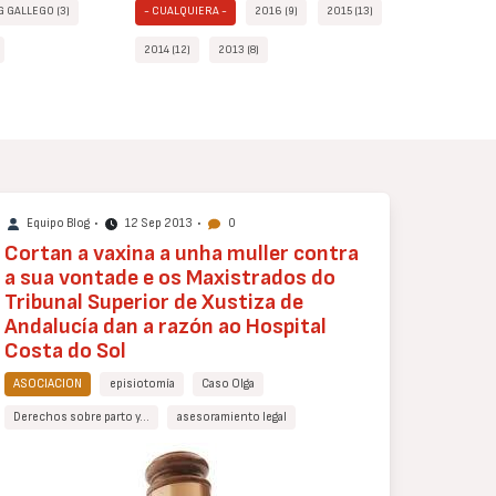
G GALLEGO (3)
- CUALQUIERA -
2016 (9)
2015 (13)
2014 (12)
2013 (8)
Equipo Blog
•
12 Sep 2013
•
0
Cortan a vaxina a unha muller contra
a sua vontade e os Maxistrados do
Tribunal Superior de Xustiza de
Andalucía dan a razón ao Hospital
Costa do Sol
ASOCIACION
episiotomía
Caso Olga
Derechos sobre parto y…
asesoramiento legal
Cuerpo
de