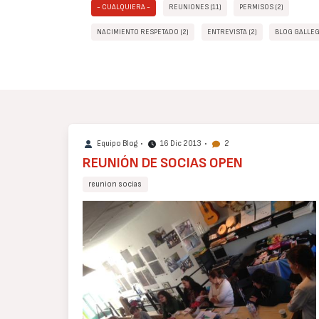
- CUALQUIERA -
REUNIONES (11)
PERMISOS (2)
NACIMIENTO RESPETADO (2)
ENTREVISTA (2)
BLOG GALLEG
Equipo Blog
•
16 Dic 2013
•
2
REUNIÓN DE SOCIAS OPEN
reunion socias
Cuerpo
de
texto