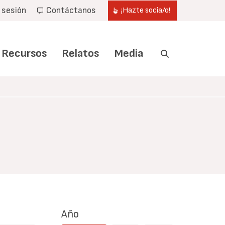
r sesión
Contáctanos
¡Hazte socia/o!
Recursos
Relatos
Media
Año