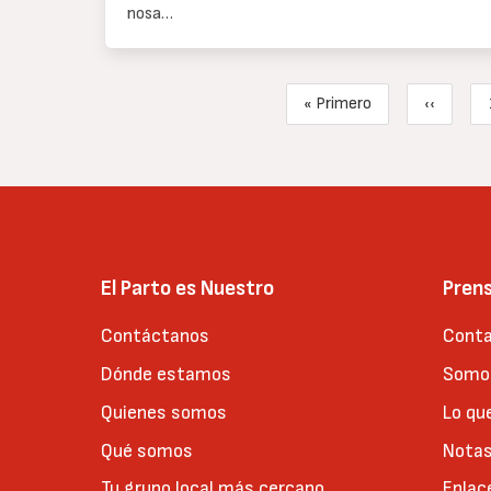
nosa…
Paginación
« Primero
‹‹
Primera página
Página a
El Parto es Nuestro
Pren
Contáctanos
Conta
Dónde estamos
Somos
Quienes somos
Lo qu
Qué somos
Notas
Tu grupo local más cercano
Enlac