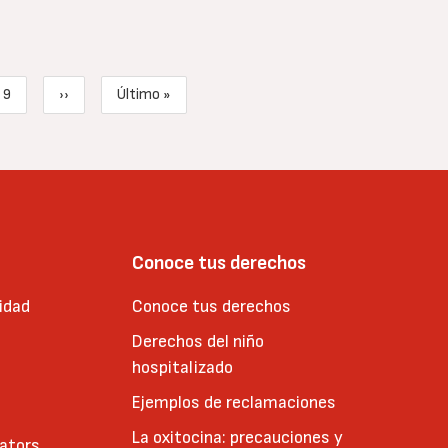
9
››
Último »
actual
Page
Siguiente página
Última página
Conoce tus derechos
idad
Conoce tus derechos
Derechos del niño
hospitalizado
Ejemplos de reclamaciones
La oxitocina: precauciones y
cators