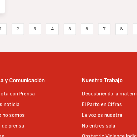
1
2
3
4
5
6
7
8
nterior
Page
Page
Page
Page
Page
Page
Page
Página 
sa y Comunicación
Nuestro Trabajo
cta con Prensa
Descubriendo la matern
 noticia
El Parto en Cifras
e no somos
La voz es nuestra
 de prensa
No entres sola
es
Obstetric Violence Indi