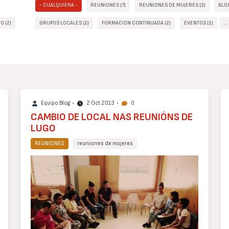
- CUALQUIERA -
REUNIONES (7)
REUNIONES DE MUJERES (3)
BLO
O (2)
GRUPOS LOCALES (2)
FORMACIÓN CONTINUADA (2)
EVENTOS (2)
…
Equipo Blog
•
2 Oct 2013
•
0
CAMBIO DE LOCAL NAS REUNIÓNS DE
LUGO
REUNIONES
reuniones de mujeres
Cuerpo
de
texto