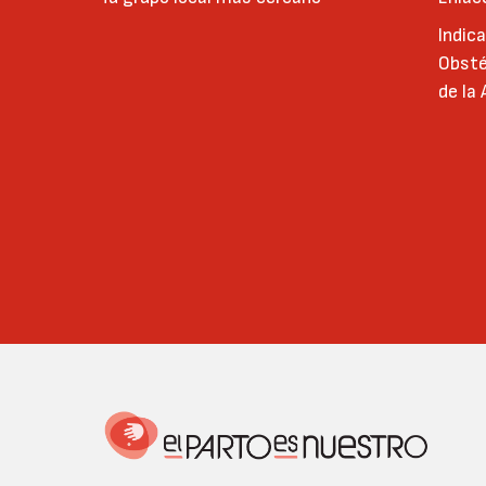
Indic
Obsté
de la