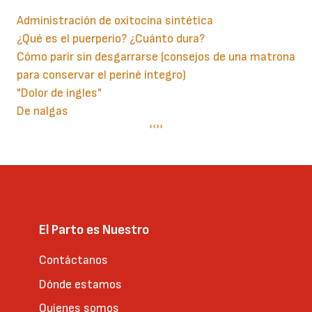
Administración de oxitocina sintética
¿Qué es el puerperio? ¿Cuánto dura?
Cómo parir sin desgarrarse (consejos de una matrona
para conservar el periné íntegro)
"Dolor de ingles"
De nalgas
Paginación
Página
‹‹
Siguiente
››
anterior
página
El Parto es Nuestro
Contáctanos
Dónde estamos
Quienes somos