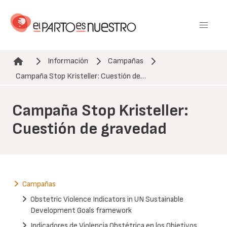
Pasar
al
contenido
principal
Información
Campañas
Ruta de navegación
Campaña Stop Kristeller: Cuestión de…
Campaña Stop Kristeller:
Cuestión de gravedad
Campañas
Obstetric Violence Indicators in UN Sustainable
Development Goals framework
Indicadores de Violencia Obstétrica en los Objetivos