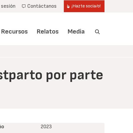
r sesión
Contáctanos
¡Hazte socia/o!
Recursos
Relatos
Media
stparto por parte
ño
2023