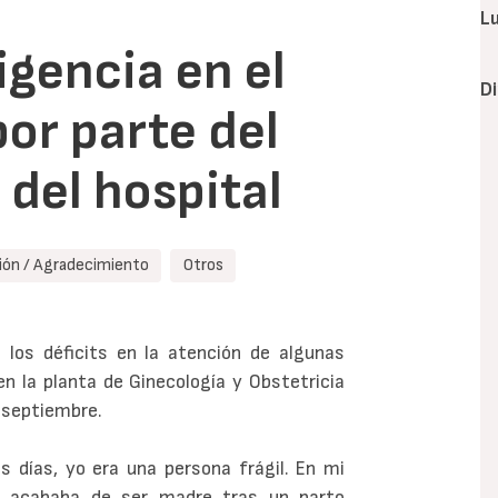
L
igencia en el
D
por parte del
 del hospital
ón / Agradecimiento
Otros
 los déficits en la atención de algunas
n la planta de Ginecología y Obstetricia
e septiembre.
días, yo era una persona frágil. En mi
e acababa de ser madre tras un parto