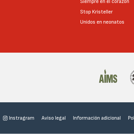
Siempre en el corazón
Stop Kristeller
Unidos en neonatos
Menu
Instragram
Aviso legal
Información adicional
Po
Subfooter