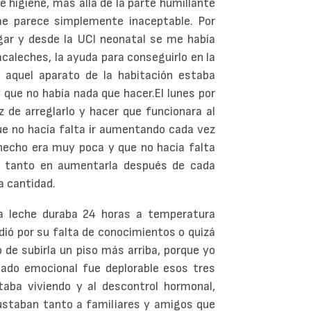
de higiene, más allá de la parte humillante
e parece simplemente inaceptable. Por
egar y desde la UCI neonatal se me había
sacaleches, la ayuda para conseguirlo en la
e aquel aparato de la habitación estaba
 que no había nada que hacer.El lunes por
 de arreglarlo y hacer que funcionara al
e no hacía falta ir aumentando cada vez
 hecho era muy poca y que no hacía falta
a tanto en aumentarla después de cada
a cantidad.
a leche duraba 24 horas a temperatura
ió por su falta de conocimientos o quizá
 de subirla un piso más arriba, porque yo
tado emocional fue deplorable esos tres
aba viviendo y al descontrol hormonal,
asustaban tanto a familiares y amigos que