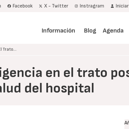
m
Facebook
X - Twitter
Instragram
Inicia
Navegación
principal
Información
Blog
Agenda
El Trato…
igencia en el trato po
alud del hospital
A