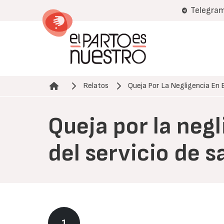
Pasar
Telegra
al
contenido
principal
Relatos
Queja Por La Negligencia En 
Ruta de navegación
Queja por la negl
del servicio de s
1