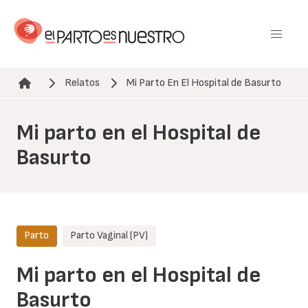
Pasar
al
contenido
principal
Relatos
Mi Parto En El Hospital de Basurto
Ruta de navegación
Mi parto en el Hospital de
Basurto
Parto
Parto Vaginal (PV)
Mi parto en el Hospital de
Basurto