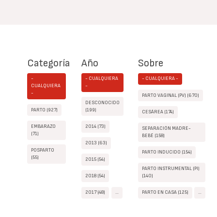
Categoría
Año
Sobre
-
- CUALQUIERA
- CUALQUIERA -
CUALQUIERA
-
-
PARTO VAGINAL (PV) (670)
DESCONOCIDO
PARTO (927)
(199)
CESÁREA (174)
EMBARAZO
2014 (73)
SEPARACIÓN MADRE-
(71)
BEBÉ (158)
2013 (63)
POSPARTO
PARTO INDUCIDO (154)
(55)
2015 (54)
PARTO INSTRUMENTAL (PI)
2018 (54)
(140)
2017 (48)
…
PARTO EN CASA (125)
…