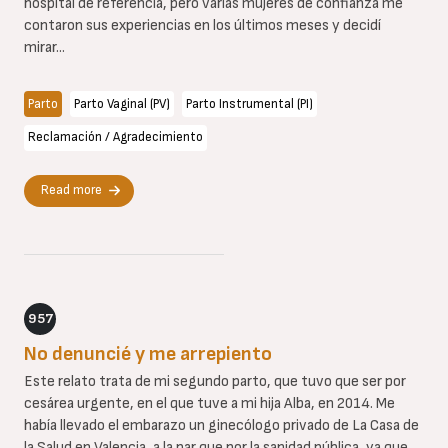
hospital de referencia, pero varias mujeres de confianza me
contaron sus experiencias en los últimos meses y decidí
mirar...
Parto
Parto Vaginal (PV)
Parto Instrumental (PI)
Reclamación / Agradecimiento
Read more
957
No denuncié y me arrepiento
Este relato trata de mi segundo parto, que tuvo que ser por
cesárea urgente, en el que tuve a mi hija Alba, en 2014. Me
había llevado el embarazo un ginecólogo privado de La Casa de
la Salud en Valencia, a la par que por la sanidad pública, ya que