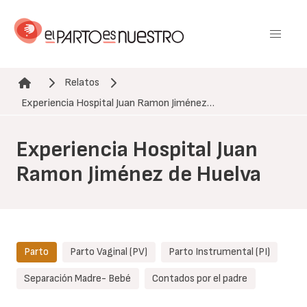
Pasar
al
contenido
principal
Relatos
Ruta de navegación
Experiencia Hospital Juan Ramon Jiménez…
Experiencia Hospital Juan
Ramon Jiménez de Huelva
Parto
Parto Vaginal (PV)
Parto Instrumental (PI)
Separación Madre- Bebé
Contados por el padre