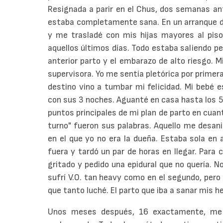
Resignada a parir en el Chus, dos semanas an
estaba completamente sana. En un arranque de
y me trasladé con mis hijas mayores al piso
aquellos últimos días. Todo estaba saliendo pe
anterior parto y el embarazo de alto riesgo. M
supervisora. Yo me sentía pletórica por primer
destino vino a tumbar mi felicidad. Mi bebé e
con sus 3 noches. Aguanté en casa hasta los 
puntos principales de mi plan de parto en cuan
turno" fueron sus palabras. Aquello me desan
en el que yo no era la dueña. Estaba sola en
fuera y tardó un par de horas en llegar. Para 
gritado y pedido una epidural que no quería. N
sufrí V.O. tan heavy como en el segundo, pero
que tanto luché. El parto que iba a sanar mis h
Unos meses después, 16 exactamente, me