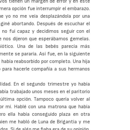
os tienen un margen de error y en este
mera opción fue interrumpir el embarazo.
e yo no me veía desplazándola por una
giné abortando. Después de escuchar el
ar no fui capaz y decidimos seguir con el
re nos dijeron que esperábamos gemelas.
ótico. Una de las bebés parecía más
ente se pararía. Así fue, en la siguiente
e había reabsorbido por completo. Una hija
to para hacerle compañía a sus hermanos
lidad. En el segundo trimestre yo había
Había trabajado unos meses en el paritorio
última opción. Tampoco quería volver al
or mí. Hablé con una matrona que había
o ella había conseguido plaza en otra
uien me habló de Luna de Brigantia y me
ados. Si de algo me fiaba era de su opinión.