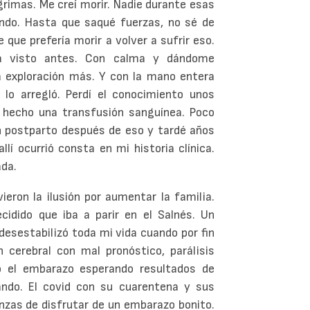
grimas. Me creí morir. Nadie durante esas
ndo. Hasta que saqué fuerzas, no sé de
 que prefería morir a volver a sufrir eso.
ía visto antes. Con calma y dándome
a exploración más. Y con la mano entera
 lo arregló. Perdí el conocimiento unos
 hecho una transfusión sanguínea. Poco
n postparto después de eso y tardé años
llí ocurrió consta en mi historia clínica.
ada.
eron la ilusión por aumentar la familia.
dido que iba a parir en el Salnés. Un
esestabilizó toda mi vida cuando por fin
n cerebral con mal pronóstico, parálisis
o el embarazo esperando resultados de
ando. El covid con su cuarentena y sus
zas de disfrutar de un embarazo bonito.