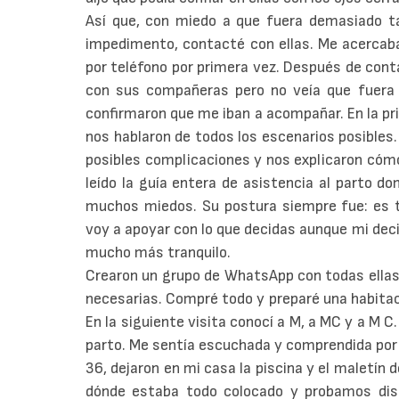
Así que, con miedo a que fuera demasiado t
impedimento, contacté con ellas. Me acercaba
por teléfono por primera vez. Después de contar
con sus compañeras pero no veía que fuera i
confirmaron que me iban a acompañar. En la pr
nos hablaron de todos los escenarios posibles
posibles complicaciones y nos explicaron cómo
leído la guía entera de asistencia al parto do
muchos miedos. Su postura siempre fue: es tu
voy a apoyar con lo que decidas aunque mi decis
mucho más tranquilo.
Crearon un grupo de WhatsApp con todas ellas 
necesarias. Compré todo y preparé una habitaci
En la siguiente visita conocí a M, a MC y a M 
parto. Me sentía escuchada y comprendida por e
36, dejaron en mi casa la piscina y el maletín
dónde estaba todo colocado y probamos disti