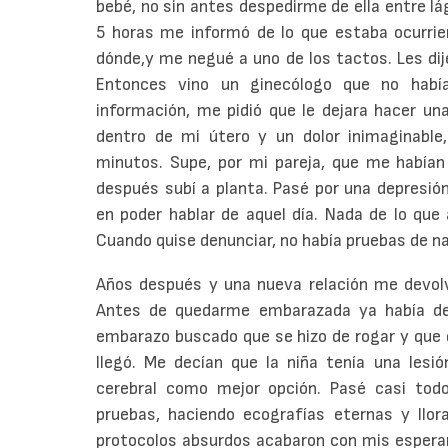
bebé, no sin antes despedirme de ella entre lá
5 horas me informó de lo que estaba ocurrie
dónde,y me negué a uno de los tactos. Les dije
Entonces vino un ginecólogo que no hab
información, me pidió que le dejara hacer un
dentro de mi útero y un dolor inimaginable,
minutos. Supe, por mi pareja, que me habían
después subí a planta. Pasé por una depresió
en poder hablar de aquel día. Nada de lo que a
Cuando quise denunciar, no había pruebas de n
Años después y una nueva relación me devolvi
Antes de quedarme embarazada ya había deci
embarazo buscado que se hizo de rogar y que d
llegó. Me decían que la niña tenía una lesió
cerebral como mejor opción. Pasé casi tod
pruebas, haciendo ecografías eternas y llor
protocolos absurdos acabaron con mis esperan