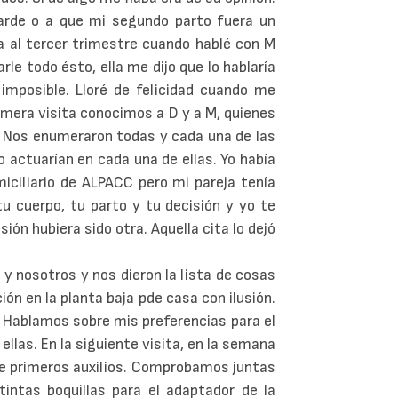
arde o a que mi segundo parto fuera un
 al tercer trimestre cuando hablé con M
le todo ésto, ella me dijo que lo hablaría
mposible. Lloré de felicidad cuando me
imera visita conocimos a D y a M, quienes
. Nos enumeraron todas y cada una de las
 actuarían en cada una de ellas. Yo había
miciliario de ALPACC pero mi pareja tenía
 cuerpo, tu parto y tu decisión y yo te
ión hubiera sido otra. Aquella cita lo dejó
y nosotros y nos dieron la lista de cosas
ón en la planta baja pde casa con ilusión.
C. Hablamos sobre mis preferencias para el
llas. En la siguiente visita, en la semana
 de primeros auxilios. Comprobamos juntas
ntas boquillas para el adaptador de la