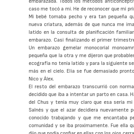
embarazada. Todos los métodos anticonceptiv
caso me tocó a mí. He de reconocer que mi pri
Mi bebé tomaba pecho y era tan pequeña qu
nueva criatura, además de que nunca me ima
latido en la consulta de planificación famili
embarazo. Casi finalizando el primer trimest
Un embarazo gemelar monocorial monoamni
pequeña que la otra y me dijeron que probablem
ecografía no tenía latido y para la siguiente s
más en el cielo. Elia se fue demasiado pron
Nico y Álex.
El resto del embarazo transcurrió con norma
decidido que iba a intentar un parto en casa. 
del Chus y tenía muy claro que esa sería mi 
Salnés y que el azar decidiera nuevamente p
conocido trabajando y que me encantaba per
comunidad y se iba proximamente. Fue ella q
dijo que podía confiar en ellas con los ojos cerr