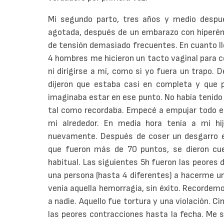
Mi segundo parto, tres años y medio después
agotada, después de un embarazo con hiperém
de tensión demasiado frecuentes. En cuanto lle
4 hombres me hicieron un tacto vaginal para c
ni dirigirse a mí, como si yo fuera un trapo.
dijeron que estaba casi en completa y que 
imaginaba estar en ese punto. No había tenido 
tal como recordaba. Empecé a empujar todo el
mi alrededor. En media hora tenía a mi hij
nuevamente. Después de coser un desgarro e
que fueron más de 70 puntos, se dieron cue
habitual. Las siguientes 5h fueron las peores 
una persona (hasta 4 diferentes) a hacerme un
venía aquella hemorragia, sin éxito. Recordemo
a nadie. Aquello fue tortura y una violación. C
las peores contracciones hasta la fecha. Me s