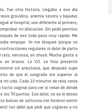
, fue otra historia. Llegaba a ese día
esis gravídica, anemia severa y bajadas
gué al hospital, uno diferente al primero,
omprobar mi dilatación. Sin pedir permiso
 Después de eso todo pasó muy rápido. Me
podía empujar. Yo me bloqueé porque no
contracciones regulares ni dolor de parto
 rato, nerviosa, en shock. Mucha gente a
a en brazos. La V.O. se hizo presente
norme sin anestesia, que después supe
nta de que el sangrado era superior al
de mi vida. Cada 15 minutos de reloj venía
 tacto vaginal para ver si veían de dónde
s los 70 puntos. Ese dolor, no se lo deseo
inco bolsas de oxitocina me hicieron sentir
entí tan débil que pedí que cogieran a mi