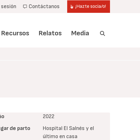
r sesión
Contáctanos
¡Hazte socia/o!
Recursos
Relatos
Media
ño
2022
ugar de parto
Hospital El Salnés y el
último en casa