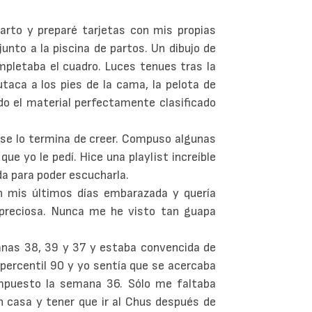
rto y preparé tarjetas con mis propias
unto a la piscina de partos. Un dibujo de
mpletaba el cuadro. Luces tenues tras la
utaca a los pies de la cama, la pelota de
odo el material perfectamente clasificado
 se lo termina de creer. Compuso algunas
ue yo le pedí. Hice una playlist increíble
da para poder escucharla.
n mis últimos días embarazada y quería
, preciosa. Nunca me he visto tan guapa
anas 38, 39 y 37 y estaba convencida de
 percentil 90 y yo sentía que se acercaba
impuesto la semana 36. Sólo me faltaba
n casa y tener que ir al Chus después de