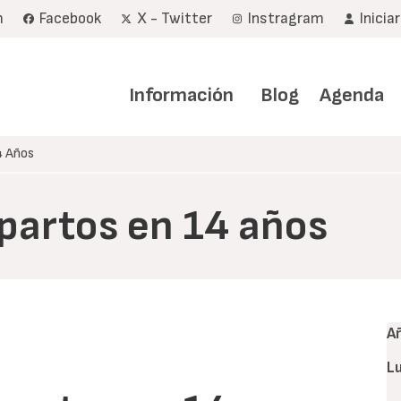
m
Facebook
X - Twitter
Instragram
Inicia
Navegación
principal
Información
Blog
Agenda
4 Años
 partos en 14 años
A
L