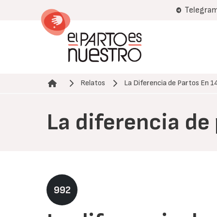
Pasar
Telegra
al
contenido
principal
Relatos
La Diferencia de Partos En 1
Ruta de navegación
La diferencia de
992