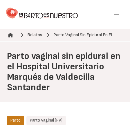
Pasar
al
contenido
principal
Relatos
Parto Vaginal Sin Epidural En El…
Ruta de navegación
Parto vaginal sin epidural en
el Hospital Universitario
Marqués de Valdecilla
Santander
Parto
Parto Vaginal (PV)