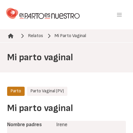
Pasar
al
contenido
principal
Relatos
Mi Parto Vaginal
Ruta de navegación
Mi parto vaginal
Parto
Parto Vaginal (PV)
Mi parto vaginal
Nombre padres
Irene