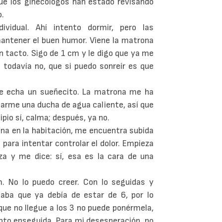
ue los ginecólogos han estado revisando
o.
vidual. Ahí intento dormir, pero las
mantener el buen humor. Viene la matrona
n tacto. Sigo de 1 cm y le digo que ya me
e todavía no, que si puedo sonreír es que
se echa un sueñecito. La matrona me ha
darme una ducha de agua caliente, así que
ipio sí, calma; después, ya no.
ona en la habitación, me encuentra subida
 para intentar controlar el dolor. Empieza
eza y me dice: sí, esa es la cara de una
. No lo puedo creer. Con lo seguidas y
aba que ya debía de estar de 6, por lo
 que no llegue a los 3 no puede ponérmela,
pto enseguida. Para mi desesperación, no