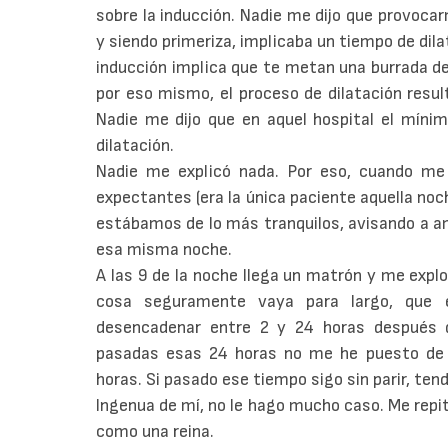
sobre la inducción. Nadie me dijo que provocar
y siendo primeriza, implicaba un tiempo de dila
inducción implica que te metan una burrada de
por eso mismo, el proceso de dilatación resu
Nadie me dijo que en aquel hospital el mínim
dilatación.
Nadie me explicó nada. Por eso, cuando me 
expectantes (era la única paciente aquella no
estábamos de lo más tranquilos, avisando a am
esa misma noche.
A las 9 de la noche llega un matrón y me expl
cosa seguramente vaya para largo, que e
desencadenar entre 2 y 24 horas después d
pasadas esas 24 horas no me he puesto de 
horas. Si pasado ese tiempo sigo sin parir, te
Ingenua de mí, no le hago mucho caso. Me repit
como una reina.