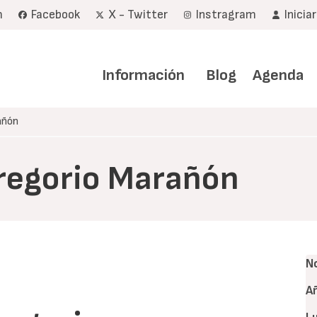
m
Facebook
X - Twitter
Instragram
Inicia
Navegación
principal
Información
Blog
Agenda
añón
Gregorio Marañón
N
A