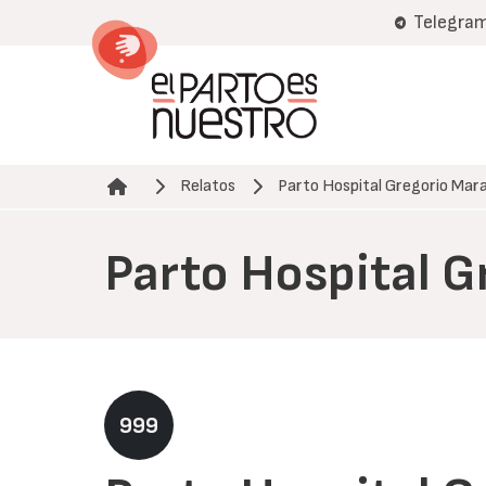
Pasar
Telegra
al
contenido
principal
Relatos
Parto Hospital Gregorio Mar
Ruta de navegación
Parto Hospital 
999