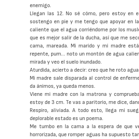
enemigo.
Llegan las 12. No sé cómo, pero estoy en
sostengo en pie y me tengo que apoyar en la
caliente que el agua corriéndome por los musl
que es mejor salir de la ducha, así que me se
cama, mareada. Mi marido y mi madre están 
repente, pum… noto un montón de agua calient
mirada y veo el suelo inundado.
Aturdida, acierto a decir: creo que he roto agu
Mi madre sale disparada al control de enferm
da ánimos, ya queda menos.
Viene mi madre con la matrona y comprueba e
estoy de 3 cm. Te vas a paritorio, me dice, da
Respiro, aliviada. A todo esto, llega mi su
deplorable estado es un poema.
Me tumbo en la cama a la espera de que ven
horrorizada, que romper aguas ha supuesto tamb