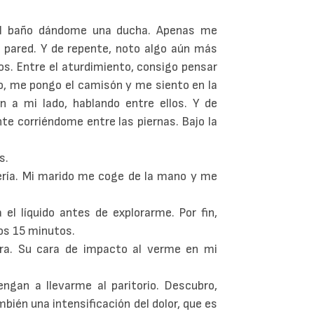
 el baño dándome una ducha. Apenas me
 pared. Y de repente, noto algo aún más
os. Entre el aturdimiento, consigo pensar
co, me pongo el camisón y me siento en la
a mi lado, hablando entre ellos. Y de
e corriéndome entre las piernas. Bajo la
as.
ería. Mi marido me coge de la mano y me
l líquido antes de explorarme. Por fin,
nos 15 minutos.
egra. Su cara de impacto al verme en mi
gan a llevarme al paritorio. Descubro,
ién una intensificación del dolor, que es