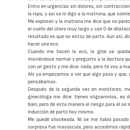
Entro en urgencias sin dolores, sin contraccio
la ropa, y así se lo digo a la matrona, que sonr
Me exploran y la matrona me dice que no parec
el cuello del útero muy largo y con 0 de dilata
resultado es que no estoy de parto. Aun así, di
hacer una eco.
Cuando me hacen la eco, la gine se queda c
moviéndose normal y pregunto a la doctora que
con un gesto y me dice: nada, pero te voy a m
Ahí ya empezamos a ver que algo pasa y que, 
pensábamos.
Después de la segunda vez en monitores, me
ginecóloga me dice: tienes oligoamnios, es de
bien, pero de esta manera el riesgo para él s
inducción de parto hoy mismo.
Me quedé shockeada. Ni se me había pasado p
sorpresa fue mayúscula, pero accedimos rápid