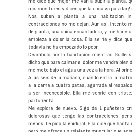
me dice que mejor me van a subir a planta, q
mis monitores y dicen que la cosa va para larg
Nos suben a planta a una habitación indi
contracciones no me dejan. Aun así, intento 
de planta, una chica encantadora, y me hace u
empieza a doler la cosa. Ella se ríe y dice qu
todavía no ha empezado lo peor.
Deambulo por la habitación mientras Guille 
dicho que para calmar el dolor me vendrá bien 
me meto bajo el agua una vez a la hora. Al princ
A las seis de la mañana, cuando entra la matr
a la cama a cuatro patas, agarrada al respaldo
a ser inconcebible. Ella me sonríe con trist
parturienta.
Me explora de nuevo. Sigo de 1 puñetero cm
dolorosas que tengo las contracciones, pens
menos. Le pido la epidural. Ella dice que hasta
pero me ofrece un relajante muscular que ace