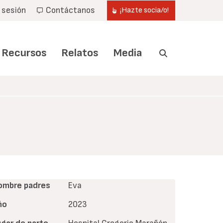
r sesión
Contáctanos
¡Hazte socia/o!
Recursos
Relatos
Media
ombre padres
Eva
ño
2023