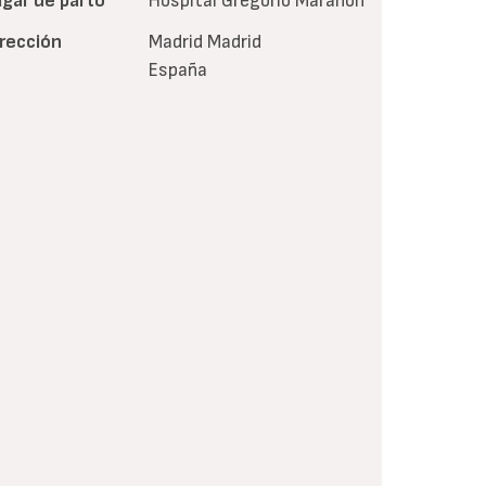
ugar de parto
Hospital Gregorio Marañón
irección
Madrid
Madrid
España