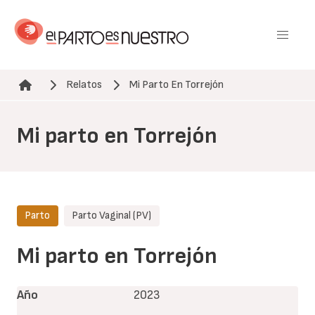
Pasar
al
contenido
principal
Relatos
Mi Parto En Torrejón
Ruta de navegación
Mi parto en Torrejón
Parto
Parto Vaginal (PV)
Mi parto en Torrejón
Año
2023