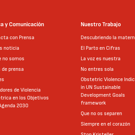
sa y Comunicación
Nuestro Trabajo
cta con Prensa
Descubriendo la matern
 noticia
El Parto en Cifras
e no somos
La voz es nuestra
 de prensa
No entres sola
es
Obstetric Violence Indi
in UN Sustainable
adores de Violencia
Development Goals
trica en los Objetivos
framework
 Agenda 2030
Que no os separen
Siempre en el corazón
Stop Kristeller