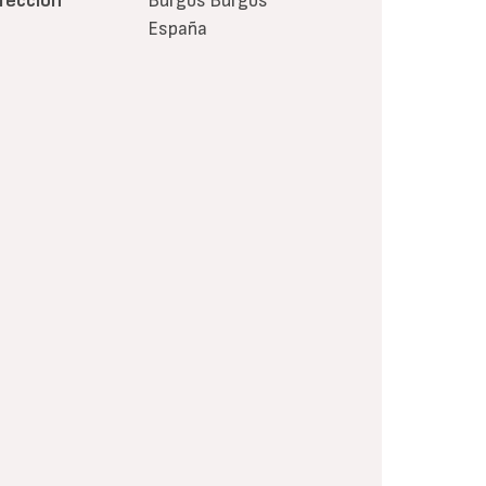
irección
Burgos
Burgos
España