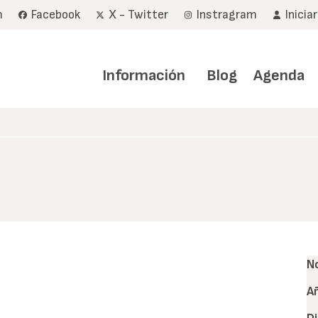
m
Facebook
X - Twitter
Instragram
Inicia
Navegación
principal
Información
Blog
Agenda
N
A