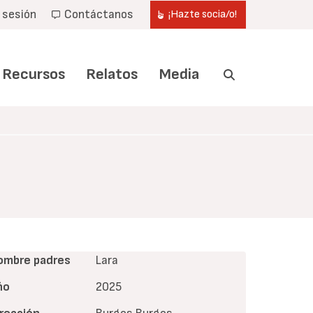
r sesión
Contáctanos
¡Hazte socia/o!
Recursos
Relatos
Media
ombre padres
Lara
ño
2025