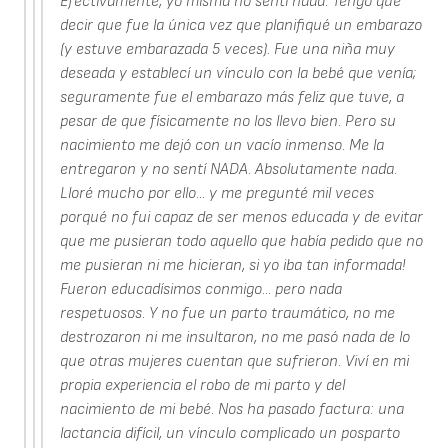
Efectivamente, yo misma no sentí nada. Tengo que
decir que fue la única vez que planifiqué un embarazo
(y estuve embarazada 5 veces). Fue una niña muy
deseada y establecí un vínculo con la bebé que venía;
seguramente fue el embarazo más feliz que tuve, a
pesar de que físicamente no los llevo bien. Pero su
nacimiento me dejó con un vacío inmenso. Me la
entregaron y no sentí NADA. Absolutamente nada.
Lloré mucho por ello... y me pregunté mil veces
porqué no fui capaz de ser menos educada y de evitar
que me pusieran todo aquello que había pedido que no
me pusieran ni me hicieran, si yo iba tan informada!
Fueron educadísimos conmigo... pero nada
respetuosos. Y no fue un parto traumático, no me
destrozaron ni me insultaron, no me pasó nada de lo
que otras mujeres cuentan que sufrieron. Viví en mi
propia experiencia el robo de mi parto y del
nacimiento de mi bebé. Nos ha pasado factura: una
lactancia difícil, un vínculo complicado un posparto