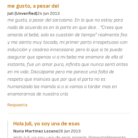
me gusto, a pesar del
Juli (unverified)
24 Jun 2013
me gusto, a pesar del sarcasmo. En lo que no estoy para
nada de acuerdo es en la parte en que dice... "Crees que
amarás al bebé, solo es cuestión de tiempo" realmente feo
y me siento muy tocada, mi primer parto irrespetuoso con
inducción y cesárea innecesaria. pero lo que si te puedo
asegurar que apenas vi a mi beba me enamore de ella al
instante, fue un amor puro, infinito que nunca sentí antes
en mi vida. Discúlpame pero me parece una falta de
respeto que insinúes que por que el parto no es
humanizado las mamás si o si vamos a tardar mas en
enamorarnos de nuestra cría.
Respuesta
Hola Juli, yo soy una de esas
Nuria Martínez Lozano
26 Jun 2013
Hola Juli, yo soy una de esas mamás (lamentablemente