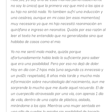
no soy la única) que la primera vez que miró a los ojos a
su hijo no sintió nada. Yo tambien sufrí una inducción y
una cesárea, aunque en mi caso (en esos momentos)
muy necesaria ya que mi hijo necesitó reanimación en
quirófano e ingreso en neonatos. Quizás por esa razón al
leer el texto he entendido que no generalizaba sino que
hablaba de casos como el mio.
Yo no me sentí mala madre, quizás porque
afortunadamente había leido lo suficiente para saber
que era una posibilidad. Pero por eso no dejó de doler.
Hoy en día con 2 hijos más (una segunda cs innecesia y
un pvd2c respetado), 8 años más tarde y mucha más
información sobre neurobiología del nacimiento, aun me
sorprende lo mucho que me duele aquel recuerdo. El de
un cuerpecillo atravesado por una vía, con apenas 1 día
de vida, dentro de una cajita de plástico, aislado,
mirándome a los ojos. Mientras una mujer sentada en
una silla de ruedas lo miraba sin posibilidad de tocarlo,