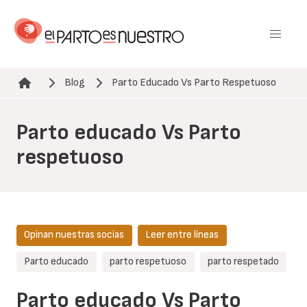
Pasar
al
contenido
principal
Blog
Parto Educado Vs Parto Respetuoso
Ruta de navegación
Parto educado Vs Parto
respetuoso
Opinan nuestras socias
Leer entre líneas
Parto educado
parto respetuoso
parto respetado
Parto educado Vs Parto