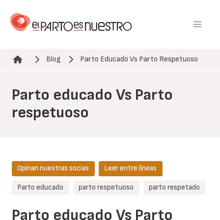
Pasar
al
contenido
principal
Blog
Parto Educado Vs Parto Respetuoso
Ruta de navegación
Parto educado Vs Parto
respetuoso
Opinan nuestras socias
Leer entre líneas
Parto educado
parto respetuoso
parto respetado
Parto educado Vs Parto