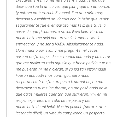
Efectivamente, yo misma no sentí nada. Tengo que
decir que fue la única vez que planifiqué un embarazo
(y estuve embarazada 5 veces). Fue una niña muy
deseada y establecí un vínculo con la bebé que venía;
seguramente fue el embarazo más feliz que tuve, a
pesar de que físicamente no los llevo bien. Pero su
nacimiento me dejó con un vacío inmenso. Me la
entregaron y no sentí NADA. Absolutamente nada.
Lloré mucho por ello... y me pregunté mil veces
porqué no fui capaz de ser menos educada y de evitar
que me pusieran todo aquello que había pedido que no
me pusieran ni me hicieran, si yo iba tan informada!
Fueron educadísimos conmigo... pero nada
respetuosos. Y no fue un parto traumático, no me
destrozaron ni me insultaron, no me pasó nada de lo
que otras mujeres cuentan que sufrieron. Viví en mi
propia experiencia el robo de mi parto y del
nacimiento de mi bebé. Nos ha pasado factura: una
lactancia difícil, un vínculo complicado un posparto