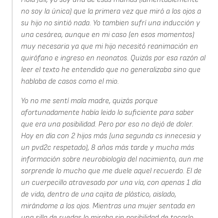
no soy la única) que la primera vez que miró a los ojos a
su hijo no sintió nada. Yo tambien sufrí una inducción y
una cesárea, aunque en mi caso (en esos momentos)
muy necesaria ya que mi hijo necesitó reanimación en
quirófano e ingreso en neonatos. Quizás por esa razón al
leer el texto he entendido que no generalizaba sino que
hablaba de casos como el mio.
Yo no me sentí mala madre, quizás porque
afortunadamente había leido lo suficiente para saber
que era una posibilidad. Pero por eso no dejó de doler.
Hoy en día con 2 hijos más (una segunda cs innecesia y
un pvd2c respetado), 8 años más tarde y mucha más
información sobre neurobiología del nacimiento, aun me
sorprende lo mucho que me duele aquel recuerdo. El de
un cuerpecillo atravesado por una vía, con apenas 1 día
de vida, dentro de una cajita de plástico, aislado,
mirándome a los ojos. Mientras una mujer sentada en
una silla de ruedas lo miraba sin posibilidad de tocarlo,