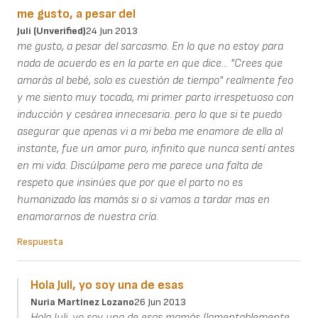
me gusto, a pesar del
Juli (unverified)
24 Jun 2013
me gusto, a pesar del sarcasmo. En lo que no estoy para
nada de acuerdo es en la parte en que dice... "Crees que
amarás al bebé, solo es cuestión de tiempo" realmente feo
y me siento muy tocada, mi primer parto irrespetuoso con
inducción y cesárea innecesaria. pero lo que si te puedo
asegurar que apenas vi a mi beba me enamore de ella al
instante, fue un amor puro, infinito que nunca sentí antes
en mi vida. Discúlpame pero me parece una falta de
respeto que insinúes que por que el parto no es
humanizado las mamás si o si vamos a tardar mas en
enamorarnos de nuestra cría.
Respuesta
Hola Juli, yo soy una de esas
Nuria Martínez Lozano
26 Jun 2013
Hola Juli, yo soy una de esas mamás (lamentablemente