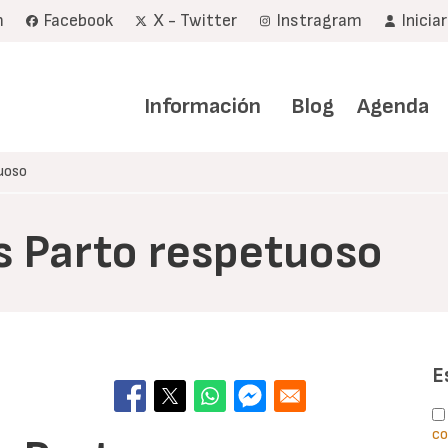
m
Facebook
X - Twitter
Instragram
Inicia
Navegación
principal
Información
Blog
Agenda
uoso
s Parto respetuoso
E
co