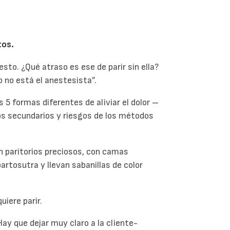
tos.
sto. ¿Qué atraso es ese de parir sin ella?
go no está el anestesista”.
 5 formas diferentes de aliviar el dolor –
tos secundarios y riesgos de los métodos
n paritorios preciosos, con camas
artosutra y llevan sabanillas de color
uiere parir.
ay que dejar muy claro a la cliente-