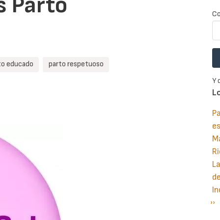
s Parto
Co
to educado
parto respetuoso
Y 
L
Pa
e
M
Ri
La
d
In
Si
››
P
pá