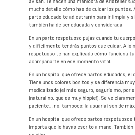
avisan. Te hacen una maniobra de Kristeller
su
mucho detalle cómo has de cuidar los puntos. A 
parto educado te adiestrarán para ir limpia y s
también ha de ser educada y considerada.
En un parto respetuoso pujas cuando tu cuerpo
y difícilmente tendrás puntos que cuidar. A lo 
respetuoso te han explicado cómo funciona tu 
acompañarte en ese momento vital.
En un hospital que ofrece partos educados, el 
Tiene unos colores bonitos y se diferencia muy
medicalizado (el más seguro, segurísimo, por 
(natural no, que es muy hippie!). Se ve claramen
paciente… no, tampoco: la usuaria) son de máx
En un hospital que ofrece partos respetuosos t
importa que lo hayas escrito a mano. También 
opinión.