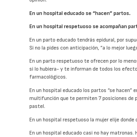
En un hospital educado se “hacen” partos.
En un hospital respetuoso se acompañan par
En un parto educado tendrás epidural, por supue
Si no la pides con anticipación, “a lo mejor lue
En un parto respetuoso te ofrecen por lo menos
si lo hubiera- y te informan de todos los efec
farmacológicos.
En un hospital educado los partos “se hacen” e
multifunción que te permiten 7 posiciones de p
pastel.
En un hospital respetuoso la mujer elije donde q
En un hospital educado casi no hay matronas. H