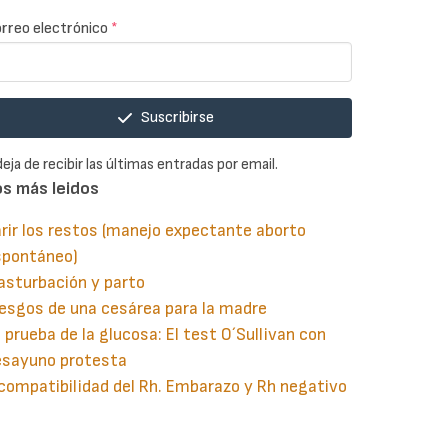
rreo electrónico
*
Suscribirse
deja de recibir las últimas entradas por email.
os más leidos
rir los restos (manejo expectante aborto
spontáneo)
asturbación y parto
esgos de una cesárea para la madre
 prueba de la glucosa: El test O´Sullivan con
esayuno protesta
compatibilidad del Rh. Embarazo y Rh negativo
guiente
aginación
gina