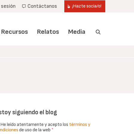
r sesión
Contáctanos
¡Hazte socia/o!
Recursos
Relatos
Media
stoy siguiendo el blog
He leído atentamente y acepto los
términos y
ndiciones
de uso de la web
*