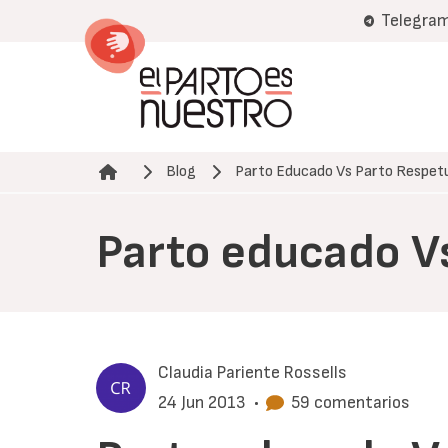
Pasar
Telegra
al
contenido
principal
Blog
Parto Educado Vs Parto Respet
Ruta de navegación
Parto educado V
Claudia Pariente Rossells
24 Jun 2013
•
59 comentarios